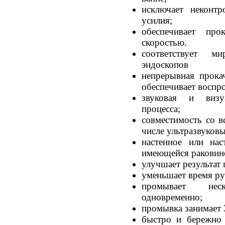
исключает неконт
усилия;
обеспечивает пр
скоростью.
соответствует м
эндоскопов
непрерывная прока
обеспечивает воспр
звуковая и визу
процесса;
совместимость со в
числе ультразвуков
настенное или нас
имеющейся раковино
улучшает результат
уменьшает время ру
промывает нес
одновременно;
промывка занимает 3
быстро и бережно 