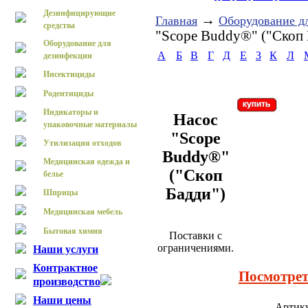
Дезинфицирующие
→
Главная
Оборудование д
средства
"Scope Buddy®" ("Скоп 
Оборудование для
А
Б
В
Г
Д
Е
З
К
Л
дезинфекции
Инсектициды
Родентициды
Индикаторы и
Насос
упаковочные материалы
"Scope
Утилизация отходов
Buddy®"
Медицинская одежда и
("Скоп
белье
Бадди")
Шприцы
Медицинская мебель
Бытовая химия
Поставки с
ограничениями.
Наши услуги
Контрактное
Посмотрет
производство
Наши цены
Артик