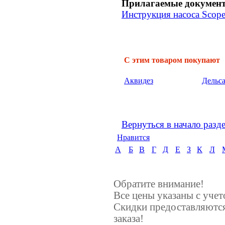
Прилагаемые докумен
Инструкция насоса Scope
С этим товаром покупают
Аквидез
Дельс
Вернуться в начало разд
Нравится
А
Б
В
Г
Д
Е
З
К
Л
Обратите внимание!
Все цены указаны с уче
Скидки предоставляются
заказа!