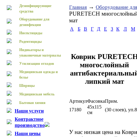
Дезинфицирующие
→
Главная
Оборудование для
средства
PURETECH многослойный 
Оборудование для
мат
дезинфекции
А
Б
В
Г
Д
Е
З
К
Л
М
Инсектициды
Родентициды
Индикаторы и
Коврик PURETEC
упаковочные материалы
многослойный
Утилизация отходов
антибактериальны
Медицинская одежда и
белье
липкий мат
Шприцы
Медицинская мебель
Артикул
Фасовка
Прим.
Бытовая химия
45х115
17180
(30 слоев), уп
Наши услуги
см
Контрактное
производство
У нас низкая цена на Ко
Наши цены