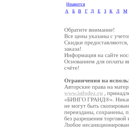
Нравится
А
Б
В
Г
Д
Е
З
К
Л
М
Обратите внимание!
Все цены указаны с учет
Скидки предоставляются, 
заказа!
Информация на сайте нос
Основанием для оплаты я
счёте!
Ограничения на исполь
Авторские права на мате
www.infodez.ru
, принадл
«БИНГО ГРАНД®». Никаки
не могут быть скопирован
переизданы, сохранены, 
без разрешения торгово
Любое несанкционированн