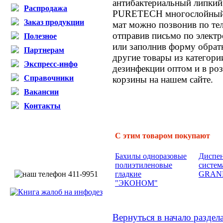
антибактериальный липкий
Распродажа
PURETECH многослойный 
Заказ продукции
мат можно позвонив по те
отправив письмо по электр
Полезное
или заполнив форму обратн
Партнерам
другие товары из категор
Экспресс-инфо
дезинфекции оптом и в р
Справочники
корзины на нашем сайте.
Вакансии
Контакты
С этим товаром покупают
Бахилы одноразовые
Диспен
полиэтиленовые
систе
гладкие
GRAND
"ЭКОНОМ"
Вернуться в начало раздел