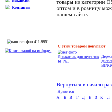
Вакансии
товары из категории О
Контакты
оптом и в розницу мо
нашем сайте.
С этим товаром покупают
Держа
Держатель для перчаток
диспе
БГ №1
BING
Вернуться в начало ра
Нравится
А
Б
В
Г
Д
Е
З
К
Л