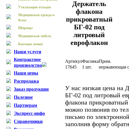
Держатель
Утилизация отходов
флакона
Медицинская одежда и
прикроватный
белье
БГ-02 под
Шприцы
литровый
Медицинская мебель
еврофлакон
Бытовая химия
Наши услуги
Контрактное
Артикул
Фасовка
Прим.
производство
17645
1 шт.
нержавеющая с
Наши цены
Распродажа
У нас низкая цена на 
Заказ продукции
БГ-02 под литровый ев
Полезное
флакона прикроватный
Партнерам
можно позвонив по тел
Экспресс-инфо
письмо по электронной
Справочники
заполнив форму обратн