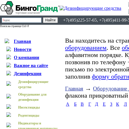
+7(495)225-57-65, +7(495)411-99-
Поиск на странице Ctrl+F
Вы находитесь на стра
Главная
оборудованием
. Все
об
Новости
алфавитном порядке. 
О компании
позвонив по телефону 
Важное на сайте
письмо по электронно
Дезинфекция
заполнив
форму обратн
Дезинфицирующие
средства
→
Главная
Оборудование 
флакона прикроватный
Оборудование для
дезинфекции
А
Б
В
Г
Д
Е
З
К
Л
Инсектициды
Родентициды
Индикаторы и
упаковочные материалы