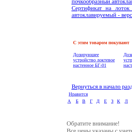
почкообразный автокла
Сертификат на лоток
автоклавируемый - верс
С этим товаром покупают
Дозирующее
Доз
устройство локтевое
уст
настенное БГ-01
нас
Вернуться в начало раз
Нравится
А
Б
В
Г
Д
Е
З
К
Л
Обратите внимание!
Все цены указаны с уче