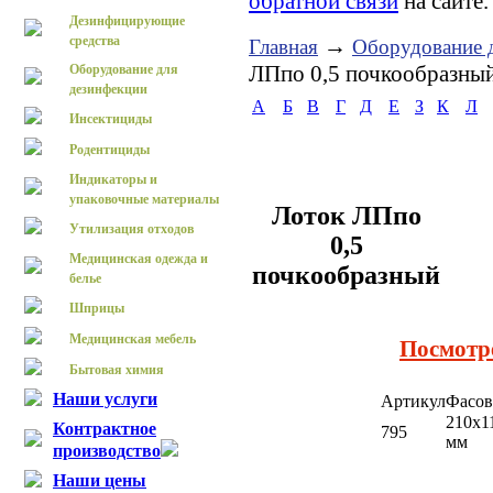
обратной связи
на сайте.
Дезинфицирующие
средства
→
Главная
Оборудование 
ЛПпо 0,5 почкообразны
Оборудование для
дезинфекции
А
Б
В
Г
Д
Е
З
К
Л
Инсектициды
Родентициды
Индикаторы и
упаковочные материалы
Лоток ЛПпо
Утилизация отходов
0,5
Медицинская одежда и
почкообразный
белье
Шприцы
Медицинская мебель
Посмотр
Бытовая химия
Наши услуги
Артикул
Фасов
210х1
Контрактное
795
мм
производство
Наши цены