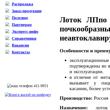
Распродажа
Заказ продукции
Лоток ЛПпо
Полезное
Партнерам
почкообразн
Экспресс-инфо
неавтоклави
Справочники
Вакансии
Особенности и преим
Контакты
эксплуатационные
подтверждены во 
и эксплуатации.
в отличие от мет
вызывает у пац
касании, более уст
Производство:
Россия
Назначение:
лоток п