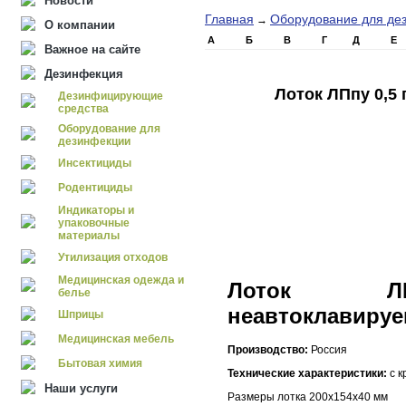
Новости
Главная
Оборудование для де
→
О компании
А
Б
В
Г
Д
Е
Важное на сайте
Дезинфекция
Лоток ЛПпу 0,5
Дезинфицирующие
средства
Оборудование для
дезинфекции
Инсектициды
Родентициды
Индикаторы и
упаковочные
материалы
Утилизация отходов
Медицинская одежда и
Лоток ЛПп
белье
неавтоклавиру
Шприцы
Медицинская мебель
Производство:
Россия
Бытовая химия
Технические характеристики:
с к
Наши услуги
Размеры лотка 200х154х40 мм