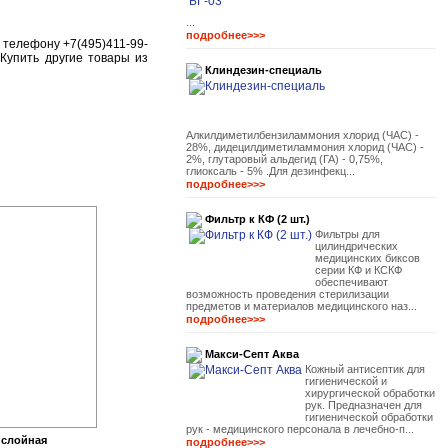
...
подробнее>>>
 телефону +7(495)411-99-
 Купить другие товары из
Клиндезин-специаль
Алкилдиметилбензиламмония хлорид (ЧАС) -
28%, дидецилдиметиламмония хлорид (ЧАС) -
2%, глутаровый альдегид (ГА) - 0,75%,
глиоксаль - 5% .Для дезинфекц...
подробнее>>>
Фильтр к КФ (2 шт.)
Фильтры для
цилиндрических
медицинских биксов
серии КФ и КСКФ
обеспечивают
возможность проведения стерилизации
предметов и материалов медицинского наз...
подробнее>>>
Макси-Септ Аква
Кожный антисептик для
гигиенической и
хирургической обработки
рук. Предназначен для
гигиенической обработки
рук - медицинского персонала в лечебно-п...
 слойная
подробнее>>>