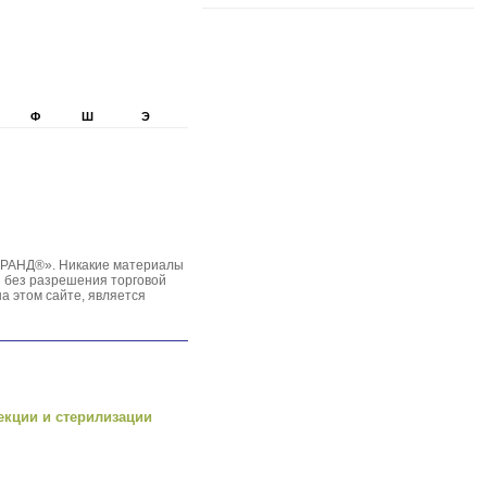
Ф
Ш
Э
ГРАНД®». Никакие материалы
ы без разрешения торговой
 этом сайте, является
екции и стерилизации