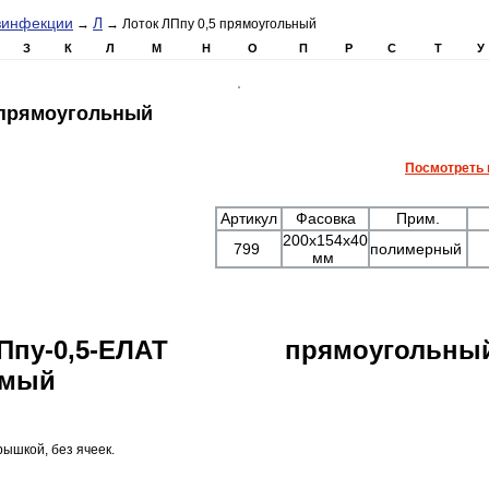
зинфекции
Л
→
→ Лоток ЛПпу 0,5 прямоугольный
З
К
Л
М
Н
О
П
Р
С
Т
У
 прямоугольный
Посмотреть 
Артикул
Фасовка
Прим.
200х154х40
799
полимерный
мм
у-0,5-ЕЛАТ прямоугольны
емый
рышкой, без ячеек.