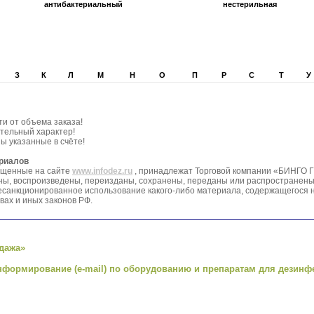
антибактериальный
нестерильная
З
К
Л
М
Н
О
П
Р
С
Т
У
ти от объема заказа!
тельный характер!
ы указанные в счёте!
ериалов
ещенные на сайте
www.infodez.ru
, принадлежат Торговой компании «БИНГО 
ваны, воспроизведены, переизданы, сохранены, переданы или распространен
анкционированное использование какого-либо материала, содержащегося на
вах и иных законов РФ.
дажа»
нформирование (e-mail) по оборудованию и препаратам для дезинф