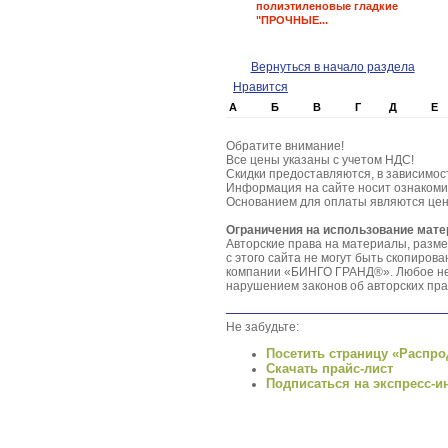
полиэтиленовые гладкие
"ПРОЧНЫЕ...
Вернуться в начало раздела
Нравится
А
Б
В
Г
Д
Е
Обратите внимание!
Все цены указаны с учетом НДС!
Скидки предоставляются, в зависимос
Информация на сайте носит ознакоми
Основанием для оплаты являются цен
Ограничения на использование мат
Авторские права на материалы, разм
с этого сайта не могут быть скопиро
компании «БИНГО ГРАНД®». Любое нес
нарушением законов об авторских пра
Не забудьте:
Посетить страницу «Распро
Скачать прайс-лист
Подписаться на экспресс-и