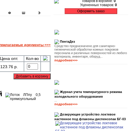
Товаров в корзине:
0
Уцененных товаров:
0
Ф
Ш
Э
ПентаДез
прилагаемые документы >>>
Средство предназначено для санитарно-
гигиенической обработки кожных покровов
персонала и различных поверхностей из любого
материала, инвентаря, оборуд...
Цена опт.
Кол-во
подробнее>>>
123.76 р.
й
Журнал учета температурного режима
холодильного оборудования
...
подробнее>>>
Дозирующее устройство локтевое
настенное под флаконы диспенсопак БГ-03