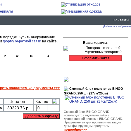
Контакты
Добавить в избранное
м порядке. Купить оборудование
ив
форму обратной связи
на сайте.
Ваша корзина:
Товаров в корзине:
0
Уцененных товаров:
0
У
Ф
Ш
Э
реть прилагаемые документы >>>
Сменный блок полотенец BINGO
GRAND, 250 шт, (17см*25см)
Цена опт.
Кол-во
та
30223.76 р.
Сменный блок BINGO GRAND
используется отдельно либо в
диспенсерной системе BINGO GRAND.
Предназначен для пропитки чистящим,
дезинфицирующим средством ...
подробнее>>>