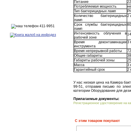
Питание
22
Потребляемая мощность
не
Тип бактерицидных ламп
PH
Количество бактерицидных
2 
ламп
Срок службы бактерицидных
80
ламп
Интенсивность облучения в
14
рабочей зоне
Время деконтаминации
3
инструмента
Время непрерывной работы
72
Общие габариты
3
Габариты рабочей зоны
2
Масса
3 
Гарантийный срок
2 
У нас низкая цена на Камера бак
99-51, отправив письмо по элек
категории Оборудование для дез
Прилагаемые документы:
Регистрационное удостоверение на ка
С этим товаром покупают