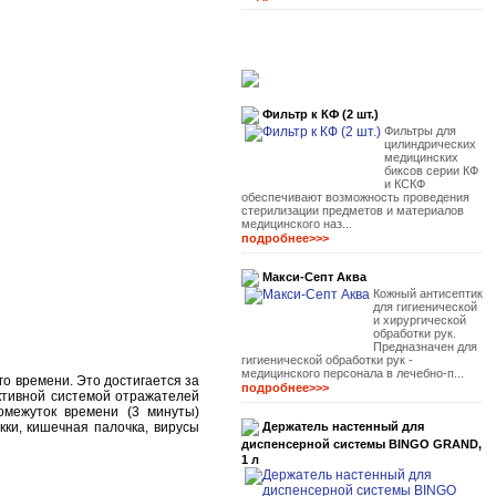
Фильтр к КФ (2 шт.)
Фильтры для
цилиндрических
медицинских
биксов серии КФ
и КСКФ
обеспечивают возможность проведения
стерилизации предметов и материалов
медицинского наз...
подробнее>>>
Макси-Септ Аква
Кожный антисептик
для гигиенической
и хирургической
обработки рук.
Предназначен для
гигиенической обработки рук -
медицинского персонала в лечебно-п...
о времени. Это достигается за
подробнее>>>
ктивной системой отражателей
ромежуток времени (3 минуты)
кки, кишечная палочка, вирусы
Держатель настенный для
диспенсерной системы BINGO GRAND,
1 л