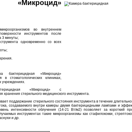
Микроцид»
микроорганизмов во внутреннем
верхности инструментов после
а 3 минуты;
нструмента одновременно со всех
оты;
зрения.
 бактерицидная «Микроцид»
 в стоматологических клиниках,
х учреждениях.
рицидная «Микроцид» с
я хранения стерильного медицинского инструмента.
вает поддержание стерильного состояния инструмента в течение длительног
тока, создаваемого внутри камеры двумя бактерицидными лампами и эффе
ровень интенсивности облучения (14-21 Вт/м2) позволяет за короткий п
лучаемых инструментах такие микроорганизмы как стафилококки, стрептоко
аснухи и др.