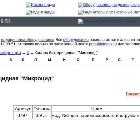
99-51
с
медицинским оборудованием
. Все
оборудование
располагается в алфавитно
11-99-51, отправив письмо по электронной почте
post@infodez.ru
или заполн
зинфекции
К
→
→ Камера бактерицидная "Микроцид"
З
К
Л
М
Н
О
П
Р
С
Т
цидная "Микроцид"
Посмот
Артикул
Фасовка
Прим.
8797
3,9 л.
мод. №1 для парикмахерского инструмен