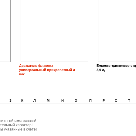
Держатель флакона
Емкость-диспенсер с 
универсальный прикроватный и
3,9 л,
нас...
З
К
Л
М
Н
О
П
Р
С
Т
ти от объема заказа!
тельный характер!
ы указанные в счёте!