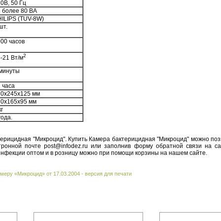
0В, 50 Гц
 более 80 ВА
ILIPS (TUV-8W)
шт.
00 часов
2
-21 Вт/м
 минуты
 часа
80х245х125 мм
50х165х95 мм
кг
года.
терицидная "Микроцид". Купить Камера бактерицидная "Микроцид" можно поз
тронной почте post@infodez.ru или заполнив форму обратной связи на са
инфекции оптом и в розницу можно при помощи корзины на нашем сайте.
меру «Микроцид» от 17.03.2004 - версия для печати