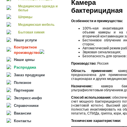
Камера «
Медицинская одежда и
бактерицидная
белье
Шприцы
Особенности и преимущества:
Медицинская мебель
100%-ная инактивация 
Бытовая химия
объеме камеры и на по
вторичной контаминации з
Наши услуги
Бестеневое облучение и
сторон;
Контрактное
Автоматический режим раб
Звуковая сигнализация;
производство
Безопасность для органов 
Наши цены
Производство:
Россия
Распродажа
Область применения:
камера
Заказ продукции
предназначена для применения
стационарах и других медицински
Полезное
Назначение:
камера бакте
Партнерам
ультрафиолетовым облучением дл
Способ использования:
обеспечи
Экспресс-инфо
счет мощного бактерицидного по
Справочники
(«световой котел»). Высокий у
полностью инактивировать на об
Вакансии
гепатита, СПИДа, гриппа, кори, кр
Контакты
Технические характеристики: