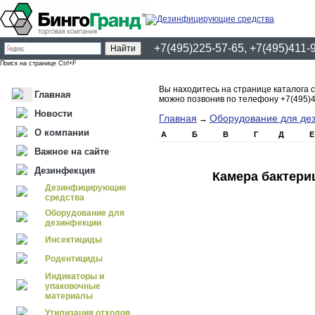
+7(495)225-57-65, +7(495)411-
Поиск на странице Ctrl+F
Вы находитесь на странице каталога 
Главная
можно позвонив по телефону +7(495)4
Новости
Главная
Оборудование для де
→
О компании
А
Б
В
Г
Д
Е
Важное на сайте
Дезинфекция
Камера бактери
Дезинфицирующие
средства
Оборудование для
дезинфекции
Инсектициды
Родентициды
Индикаторы и
упаковочные
материалы
Утилизация отходов