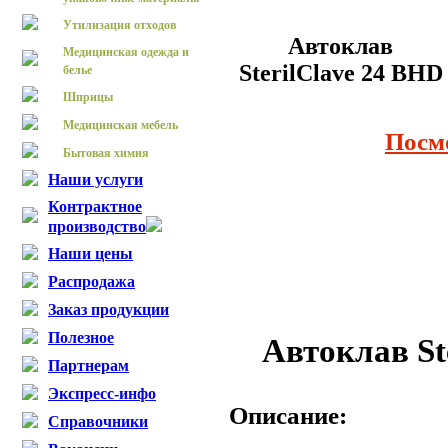
Утилизация отходов
Автоклав
Медицинская одежда и
SterilClave 24 BHD
белье
Шприцы
Медицинская мебель
Посм
Бытовая химия
Наши услуги
Контрактное
производство
Наши цены
Распродажа
Заказ продукции
Полезное
Автоклав St
Партнерам
Экспресс-инфо
Описание:
Справочники