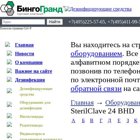
+7(495)225-57-65, +7(495)411-99-
Поиск на странице Ctrl+F
Вы находитесь на ст
Главная
оборудованием
. Все
Новости
алфавитном порядке
О компании
позвонив по телефон
Важное на сайте
по электронной поч
Дезинфекция
обратной связи
на са
Дезинфицирующие
средства
→
Главная
Оборудован
Оборудование для
дезинфекции
SterilClave 24 BHD
Инсектициды
А
Б
В
Г
Д
Е
З
К
Родентициды
Индикаторы и
упаковочные материалы