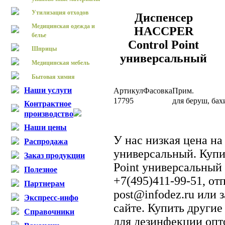
Утилизация отходов
Диспенсер
Медицинская одежда и
HACCPER
белье
Control Point
Шприцы
универсальный
Медицинская мебель
Бытовая химия
Наши услуги
Артикул
Фасовка
Прим.
17795
для беруш, ба
Контрактное
производство
Наши цены
У нас низкая цена н
Распродажа
универсальный. Куп
Заказ продукции
Point универсальный
Полезное
+7(495)411-99-51, от
Партнерам
post@infodez.ru или 
Экспресс-инфо
сайте. Купить другие
Справочники
для дезинфекции опт