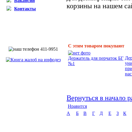
Вакансии
корзины на нашем са
Контакты
С этим товаром покупают
Дер
Держатель для перчаток БГ
ун
№1
пр
нас.
Вернуться в начало р
Нравится
А
Б
В
Г
Д
Е
З
К