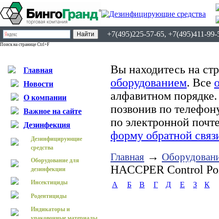
+7(495)225-57-65, +7(495)411-99-
Поиск на странице Ctrl+F
Вы находитесь на ст
Главная
оборудованием
. Все
Новости
алфавитном порядке.
О компании
позвонив по телефону
Важное на сайте
по электронной почт
Дезинфекция
форму обратной связ
Дезинфицирующие
средства
→
Главная
Оборудовани
Оборудование для
HACCPER Control Po
дезинфекции
Инсектициды
А
Б
В
Г
Д
Е
З
К
Родентициды
Индикаторы и
упаковочные материалы