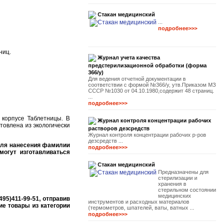
Стакан медицинский
...
подробнее>>>
ниц.
Журнал учета качества
предстерилизационной обработки (форма
366/у)
Для ведения отчетной документации в
соответствии с формой №366/у, утв.Приказом МЗ
СССР №1030 от 04.10.1980,содержит 48 страниц.
...
подробнее>>>
 корпусе Таблетницы. В
Журнал контроля концентрации рабочих
товлена из экологически
растворов дезсредств
Журнал контроля концентрации рабочих р-ров
дезсредств ...
для нанесения фамилии
подробнее>>>
могут изготавливаться
Стакан медицинский
Предназначены для
стерилизации и
хранения в
стерильном состоянии
медицинских
95)411-99-51, отправив
инструментов и расходных материалов
ие товары из категории
(термометров, шпателей, ваты, ватных ...
подробнее>>>