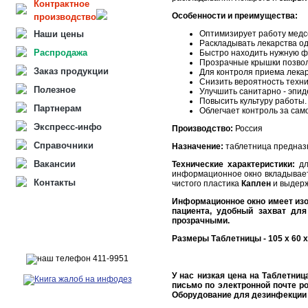
Контрактное
Особенности и преимущества:
производство
Наши цены
Оптимизирует работу медс
Раскладывать лекарства од
Распродажа
Быстро находить нужную 
Прозрачные крышки позвол
Заказ продукции
Для контроля приема лека
Снизить вероятность техни
Полезное
Улучшить санитарно - эпи
Повысить культуру работы.
Партнерам
Облегчает контроль за са
Экспресс-инфо
Производство:
Россия
Справочники
Назначение:
таблетница предназ
Вакансии
Технические характеристики:
дл
информационное окно вкладываетс
Контакты
чистого пластика
Каплен
и выдерж
Информационное окно имеет изо
пациента, yдобный захват для
прозрачными.
Размеры Таблетницы - 105 х 60 х
У нас низкая цена на Таблетниц
письмо по электронной почте po
Оборудование для дезинфекции 