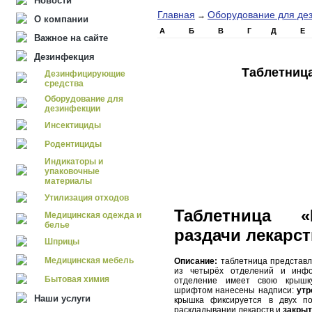
Новости
Главная
Оборудование для де
→
О компании
А
Б
В
Г
Д
Е
Важное на сайте
Дезинфекция
Таблетниц
Дезинфицирующие
средства
Оборудование для
дезинфекции
Инсектициды
Родентициды
Индикаторы и
упаковочные
материалы
Утилизация отходов
Таблетница 
Медицинская одежда и
белье
раздачи лекарст
Шприцы
Медицинская мебель
Описание:
таблетница представл
из четырёх отделений и инфо
Бытовая химия
отделение имеет свою крышк
шрифтом нанесены надписи:
утр
Наши услуги
крышка фиксируется в двух п
раскладывании лекарств и
закрыт