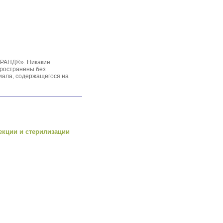
ГРАНД®». Никакие
пространены без
иала, содержащегося на
екции и стерилизации