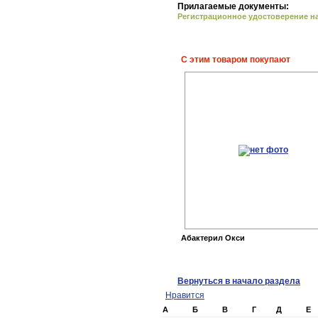
Прилагаемые документы:
Регистрационное удостоверение на 
С этим товаром покупают
Абактерил Окси
Вернуться в начало раздела
Нравится
А
Б
В
Г
Д
Е