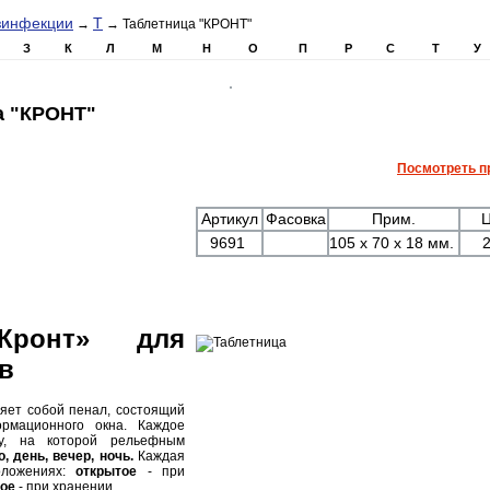
зинфекции
Т
→
→ Таблетница "КРОНТ"
З
К
Л
М
Н
О
П
Р
С
Т
У
а "КРОНТ"
Посмотреть п
Артикул
Фасовка
Прим.
Ц
9691
105 х 70 х 18 мм.
2
«Кронт» для
в
яет собой пенал, состоящий
рмационного окна. Каждое
у, на которой рельефным
о, день, вечер, ночь.
Каждая
оложениях:
открытое
- при
ое
- при хранении.