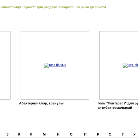
таблетницу “Кронт” для раздачи лекарств - версия дя печати
Абактерил-Хлор, гранулы
Гель "Пентасепт" для р
антибактериальный
З
К
Л
М
Н
О
П
Р
С
Т
У