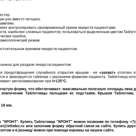
естер
ин раз вместо четырех.
фамилию.
яют контролировать своевременный прием лекарств пациентами.
рств, наиболее сложных пациентов, пользоваться выделенным цветом Таблет
ческих ошибок.
демиологический режим.
мостоятельным приемом лекарств пациентом.
начена для раздачи лекарств пациентом.
я предотвращения случайного открытия крышки - ее
«захват»
утоплен в
я и фиксируется табличка с указанием фамилии пациента. Таблетница изго
ивает автоклавирование при
t=135°С.
гнутую форму, что обеспечивает: максимально полезную площадь окна 
 извлечения Таблетницы пальцами из подставки. Крышки Таблетниц 
 18 мм.
а "КРОНТ". Купить Таблетница "КРОНТ" можно позвонив по телефону +7(4
st@infodez.ru или заполнив форму обратной связи на сайте. Купить друг
оптом и в розницу можно при помощи корзины на нашем сайте.