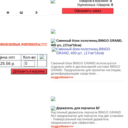
Товаров в корзине:
0
Уцененных товаров:
0
Ф
Ш
Э
Сменный блок полотенец BINGO GRAND,
рилагаемые документы >>>
400 шт., (17см*16см)
ена опт.
Кол-во
25.56 р.
Сменный блок BINGO GRAND используется
отдельно либо в диспенсерной системе BINGO
GRAND. Предназначен для пропитки чистящим,
дезинфицирующим средством ...
подробнее>>>
Держатель для перчаток БГ
Настенный держатель перчаток BINGO GRAND
№2 предназначен для перчаток под две упаковки
- Универсальный настенный держатель
предназначен для эффективн...
подробнее>>>