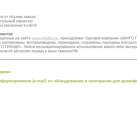
ти от объема заказа!
тельный характер!
ы указанные в счёте!
ериалов
ещенные на сайте
www.infodez.ru
, принадлежат Торговой компании «БИНГО 
ть скопированы, воспроизведены, переизданы, сохранены, переданы или рас
О ГРАНД®». Любое несанкционированное использование какого-либо матер
нов об авторских правах и иных законов РФ.
дажа»
нформирование (e-mail) по оборудованию и препаратам для дезинф