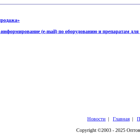
продажа»
-информирование (e-mail) по оборудованию и препаратам для
Новости
|
Главная
|
П
Copyright ©2003 - 2025 Опто