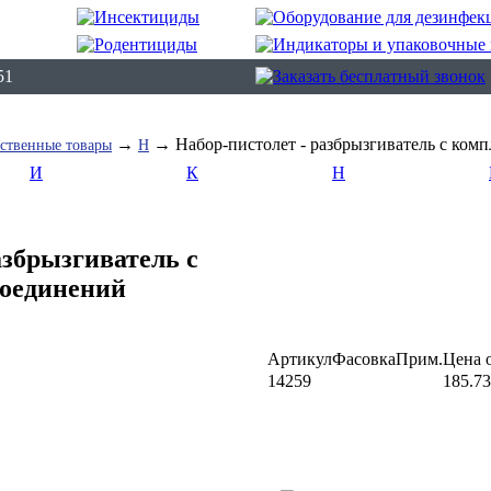
51
→
→ Набор-пистолет - разбрызгиватель с ком
ственные товары
Н
И
К
Н
азбрызгиватель с
соединений
Артикул
Фасовка
Прим.
Цена о
14259
185.73