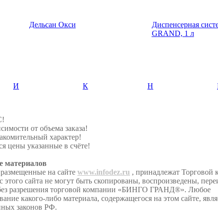
Дельсан Окси
Диспенсерная сис
GRAND, 1 л
И
К
Н
С!
симости от объема заказа!
акомительный характер!
я цены указанные в счёте!
е материалов
 размещенные на сайте
www.infodez.ru
, принадлежат Торговой
этого сайта не могут быть скопированы, воспроизведены, пере
 без разрешения торговой компании «БИНГО ГРАНД®». Любое
ание какого-либо материала, содержащегося на этом сайте, явл
иных законов РФ.