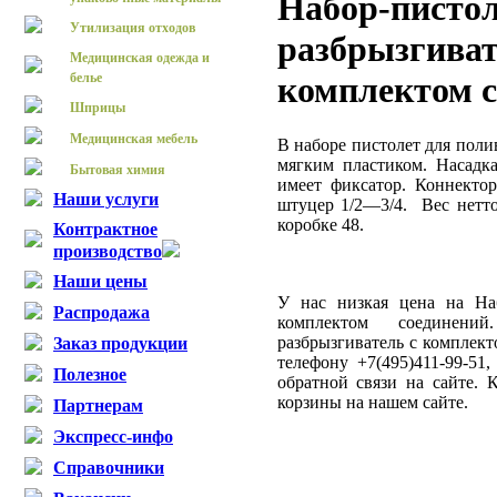
Набор-п
Утилизация отходов
разбрыз
Медицинская одежда и
белье
комплектом 
Шприцы
Медицинская мебель
В наборе пистолет для поли
мягким пластиком. Насадк
Бытовая химия
имеет фиксатор. Коннектор
Наши услуги
штуцер 1/2—3/4. Вес нетто 
коробке 48.
Контрактное
производство
Наши цены
У нас низкая цена на Наб
Распродажа
комплектом соединени
разбрызгиватель с комплек
Заказ продукции
телефону +7(495)411-99-51
Полезное
обратной связи на сайте.
корзины на нашем сайте.
Партнерам
Экспресс-инфо
Справочники