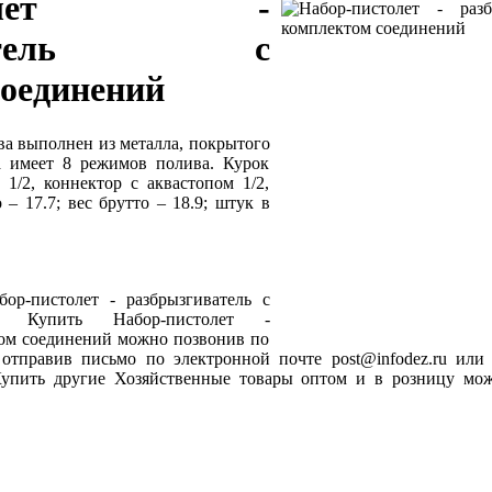
истолет -
гиватель с
соединений
ва выполнен из металла, покрытого
а имеет 8 режимов полива. Курок
 1/2, коннектор с аквастопом 1/2,
– 17.7; вес брутто – 18.9; штук в
ор-пистолет - разбрызгиватель с
й. Купить Набор-пистолет -
том соединений можно позвонив по
, отправив письмо по электронной почте post@infodez.ru ил
 Купить другие Хозяйственные товары оптом и в розницу м