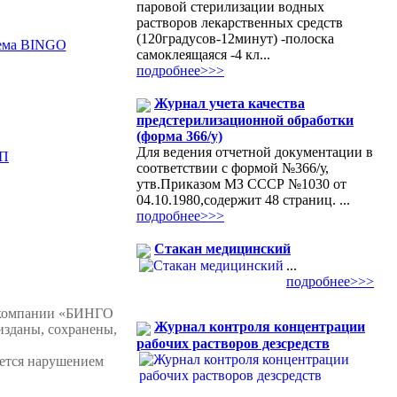
паровой стерилизации водных
растворов лекарственных средств
(120градусов-12минут) -полоска
тема BINGO
самоклеящаяся -4 кл...
подробнее>>>
Журнал учета качества
предстерилизационной обработки
(форма 366/у)
Для ведения отчетной документации в
П
соответствии с формой №366/у,
утв.Приказом МЗ СССР №1030 от
04.10.1980,содержит 48 страниц. ...
подробнее>>>
Стакан медицинский
...
подробнее>>>
 компании «БИНГО
Журнал контроля концентрации
изданы, сохранены,
рабочих растворов дезсредств
яется нарушением