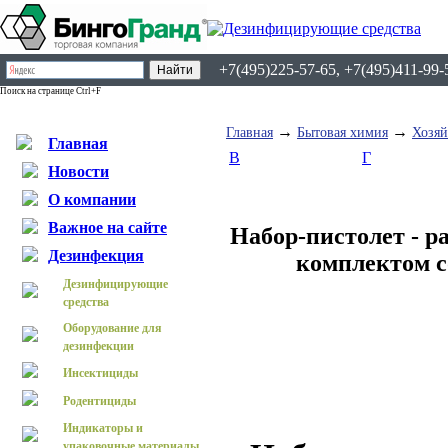
+7(495)225-57-65, +7(495)411-99-
Поиск на странице Ctrl+F
→
→
Главная
Бытовая химия
Хозяй
Главная
В
Г
Новости
О компании
Важное на сайте
Набор-пистолет - р
Дезинфекция
комплектом 
Дезинфицирующие
средства
Оборудование для
дезинфекции
Инсектициды
Родентициды
Индикаторы и
упаковочные материалы