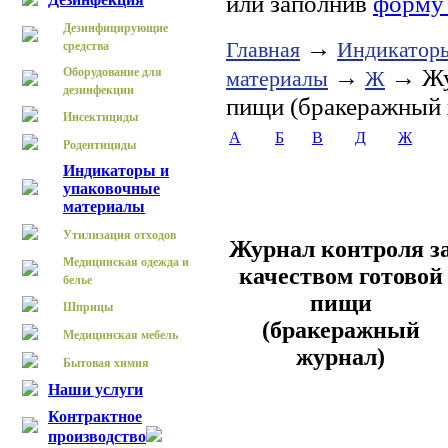
или заполнив
форму 
Дезинфицирующие
→
Главная
Индикаторы
средства
→
→ Жур
Оборудование для
материалы
Ж
дезинфекции
пищи (бракеражный 
Инсектициды
А
Б
В
Д
Ж
Родентициды
Индикаторы и
упаковочные
материалы
Утилизация отходов
Журнал контроля з
Медицинская одежда и
качеством готовой
белье
пищи
Шприцы
(бракеражный
Медицинская мебель
журнал)
Бытовая химия
Наши услуги
Контрактное
производство