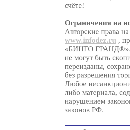
счёте!
Ограничения на и
Авторские права на
www.infodez.ru
, п
«БИНГО ГРАНД®». Н
не могут быть скоп
переизданы, сохран
без разрешения то
Любое несанкциони
либо материала, со
нарушением законов
законов РФ.