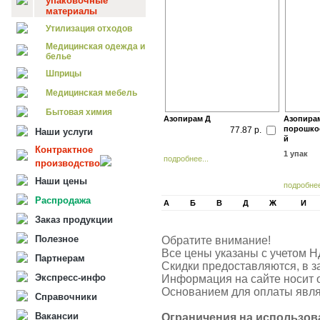
упаковочные
материалы
Утилизация отходов
Медицинская одежда и
белье
Шприцы
Медицинская мебель
Бытовая химия
Азопирам Д
Азопирам
порошко
77.87 р.
Наши услуги
й
Контрактное
1 упак
подробнее...
производство
Наши цены
подробнее
Распродажа
А
Б
В
Д
Ж
И
Заказ продукции
Полезное
Обратите внимание!
Все цены указаны с учетом Н
Партнерам
Скидки предоставляются, в з
Экспресс-инфо
Информация на сайте носит 
Основанием для оплаты явля
Справочники
Вакансии
Ограничения на использов