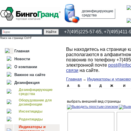
+7(495)225-57-65, +7(495)411-
Поиск на странице Ctrl+F
Вы находитесь на странице к
Главная
располагаются в алфавитном
Новости
позвонив по телефону +7(495
электронной почте
post@infod
О компании
связи
на сайте.
Важное на сайте
Главная
Индикаторы и упаков
→
Дезинфекция
А
Б
В
Д
Ж
И
Дезинфицирующие
средства
Оборудование для
выбрать внешний вид страницы
дезинфекции
Инсектициды
Родентициды
Индикаторы и