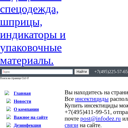
+7(495)225-57-65,
Поиск на странице Ctrl+F
Вы находитесь на страни
Главная
Все
инсектициды
распол
Новости
Купить инсектициды мо
О компании
+7(495)411-99-51, отпр
Важное на сайте
почте
post@infodez.ru
ил
связи
на сайте.
Дезинфекция