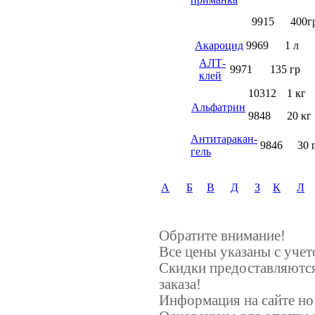
9915
400г
Акароцид
9969
1 л
АЛТ-
9971
135 гр
клей
10312
1 кг
Альфатрин
9848
20 кг
Антитаракан-
9846
30 
гель
А
Б
В
Д
З
К
Л
Обратите внимание!
Все цены указаны с уче
Скидки предоставляются
заказа!
Информация на сайте но