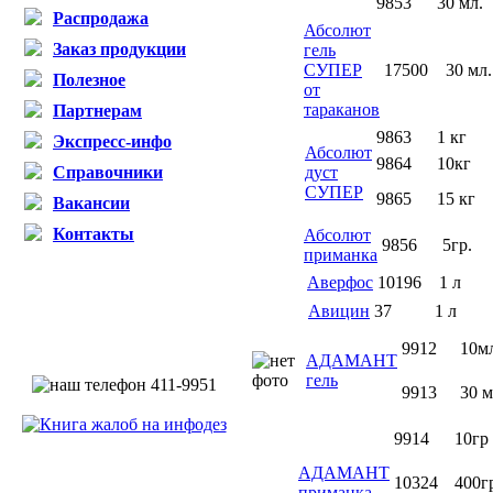
9853
30 мл.
Распродажа
Абсолют
Заказ продукции
гель
СУПЕР
17500
30 мл.
Полезное
от
тараканов
Партнерам
9863
1 кг
Экспресс-инфо
Абсолют
9864
10кг
Справочники
дуст
СУПЕР
9865
15 кг
Вакансии
Контакты
Абсолют
9856
5гр.
приманка
Аверфос
10196
1 л
Авицин
37
1 л
9912
10м
АДАМАНТ
гель
9913
30 м
9914
10гр
АДАМАНТ
10324
400г
приманка