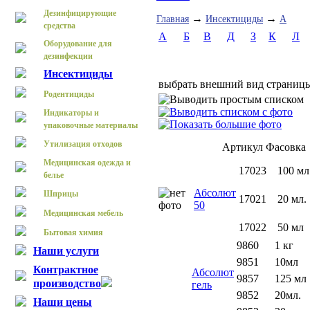
Дезинфицирующие
→
→
Главная
Инсектициды
А
средства
А
Б
В
Д
З
К
Л
Оборудование для
дезинфекции
Инсектициды
выбрать внешний вид страниц
Родентициды
Индикаторы и
упаковочные материалы
Утилизация отходов
Артикул
Фасовка
Медицинская одежда и
17023
100 мл
белье
Абсолют
Шприцы
17021
20 мл.
50
Медицинская мебель
17022
50 мл
Бытовая химия
9860
1 кг
Наши услуги
9851
10мл
Контрактное
Абсолют
9857
125 мл
производство
гель
9852
20мл.
Наши цены