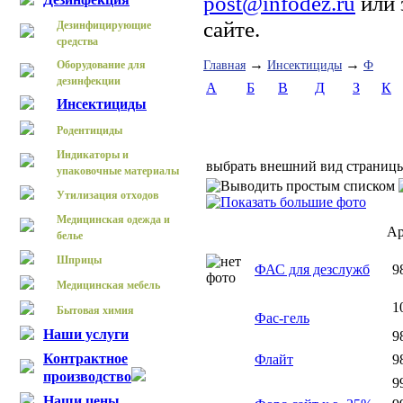
post@infodez.ru
или 
сайте.
Дезинфицирующие
средства
→
→
Оборудование для
Главная
Инсектициды
Ф
дезинфекции
А
Б
В
Д
З
К
Инсектициды
Родентициды
Индикаторы и
выбрать внешний вид страниц
упаковочные материалы
Утилизация отходов
Медицинская одежда и
Ар
белье
Шприцы
ФАС для дезслужб
9
Медицинская мебель
1
Бытовая химия
Фас-гель
Наши услуги
9
Контрактное
Флайт
9
производство
9
Наши цены