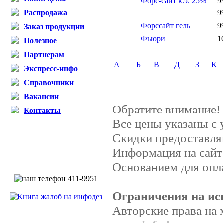
Форс-сайт к.э. 25%
9
Распродажа
9
Форссайт гель
9
Заказ продукции
Фьюри
1
Полезное
Партнерам
А
Б
В
Д
З
К
Экспресс-инфо
Справочники
Вакансии
Обратите внимание!
Контакты
Все цены указаны с
Скидки предоставляю
Информация на сайт
Основанием для опла
Ограничения на ис
Авторские права на 