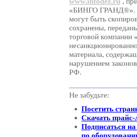
www.infodez.ru
, пр
«БИНГО ГРАНД®». Ни
могут быть скопиро
сохранены, передан
торговой компании
несанкционированно
материала, содержащ
нарушением законов 
РФ.
Не забудьте:
Посетить стран
Скачать прайс-
Подписаться на
по оборудовани