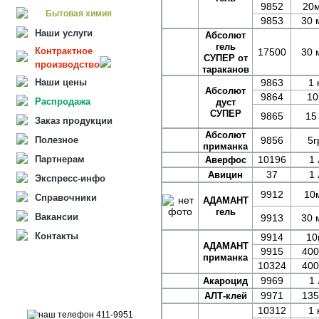
9852
20м
Бытовая химия
9853
30 
Наши услуги
Абсолют
гель
Контрактное
17500
30 
СУПЕР от
производство
тараканов
Наши цены
9863
1 
Абсолют
9864
10
Распродажа
дуст
СУПЕР
9865
15 
Заказ продукции
Абсолют
Полезное
9856
5г
приманка
Партнерам
10196
1 
Аверфос
37
1 
Авицин
Экспресс-инфо
9912
10
Справочники
АДАМАНТ
гель
Вакансии
9913
30 
Контакты
9914
10
АДАМАНТ
9915
400
приманка
10324
400
9969
1 
Акароцид
9971
135
АЛТ-клей
10312
1 