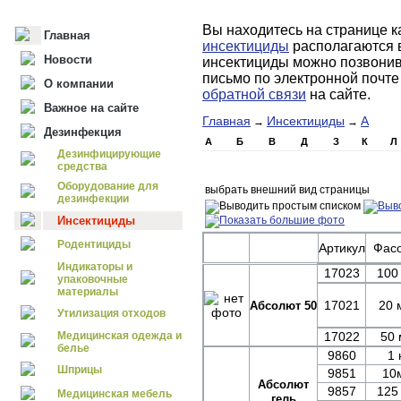
Вы находитесь на странице к
Главная
инсектициды
располагаются 
Новости
инсектициды можно позвонив 
письмо по электронной почт
О компании
обратной связи
на сайте.
Важное на сайте
Главная
Инсектициды
А
→
→
Дезинфекция
А
Б
В
Д
З
К
Л
Дезинфицирующие
средства
Оборудование для
выбрать внешний вид страницы
дезинфекции
Инсектициды
Родентициды
Артикул
Фасо
Индикаторы и
17023
100
упаковочные
материалы
17021
20 
Абсолют 50
Утилизация отходов
Медицинская одежда и
17022
50 
белье
9860
1 
Шприцы
9851
10
Абсолют
9857
125
Медицинская мебель
гель