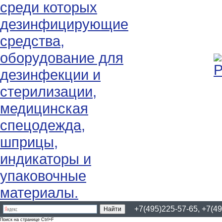
+7(495)225-57-65, +7(49
Поиск на странице Ctrl+F