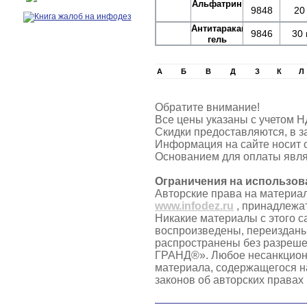
Альфатрин
9848
20 
Антитаракан-
9846
30 
гель
А
Б
В
Д
З
К
Л
Обратите внимание!
Все цены указаны с учетом Н
Скидки предоставляются, в з
Информация на сайте носит 
Основанием для оплаты явля
Ограничения на использов
Авторские права на материа
www.infodez.ru
, принадлежа
Никакие материалы с этого с
воспроизведены, переизданы
распространены без разреш
ГРАНД®». Любое несанкцион
материала, содержащегося н
законов об авторских правах