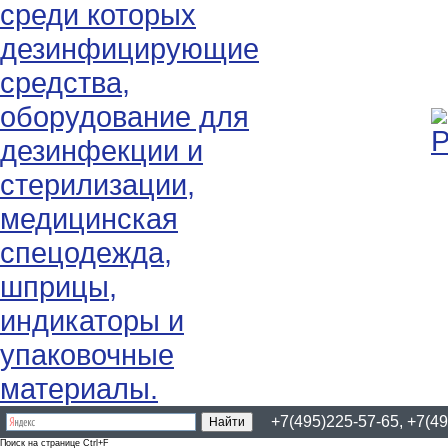
+7(495)225-57-65, +7(49
Поиск на странице Ctrl+F