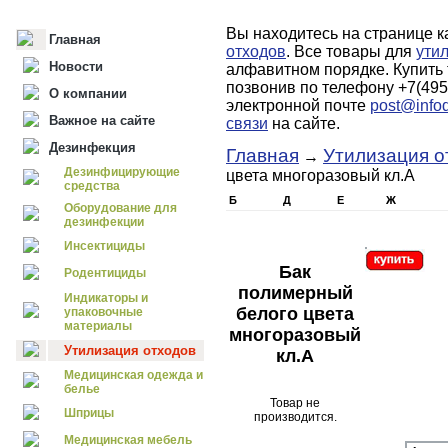
Вы находитесь на странице к
Главная
отходов
. Все товары для
ути
Новости
алфавитном порядке. Купить
позвонив по телефону +7(495
О компании
электронной почте
post@infod
Важное на сайте
связи
на сайте.
Дезинфекция
Главная
Утилизация о
→
Дезинфицирующие
цвета многоразовый кл.А
средства
Б
Д
Е
Ж
Оборудование для
дезинфекции
Инсектициды
Бак
Родентициды
полимерный
Индикаторы и
белого цвета
упаковочные
материалы
многоразовый
Утилизация отходов
кл.А
Медицинская одежда и
белье
Товар не
Шприцы
производится.
Медицинская мебель