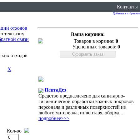
Контакты
Добавить в избранное
ации отходов
по телефону
Ваша корзина:
братной связи
Товаров в корзине:
0
Уцененных товаров:
0
ских отходов
Х
ПентаДез
Средство предназначено для санитарно-
гигиенической обработки кожных покровов
персонала и различных поверхностей из
любого материала, инвентаря, оборуд...
подробнее>>>
Кол-во