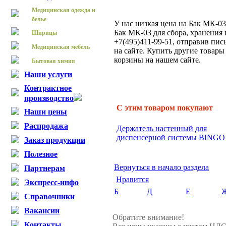
Медицинская одежда и
белье
У нас низкая цена на Бак МК-03
Бак МК-03 для сбора, хранения
Шприцы
+7(495)411-99-51, отправив пис
Медицинская мебель
на сайте. Купить другие товар
корзины на нашем сайте.
Бытовая химия
Наши услуги
Контрактное
производство
С этим товаром покупают
Наши цены
Распродажа
Держатель настенный для
диспенсерной системы BINGO
Заказ продукции
Полезное
Вернуться в начало раздела
Партнерам
Нравится
Экспресс-инфо
Б
Д
Е
Справочники
Вакансии
Обратите внимание!
Контакты