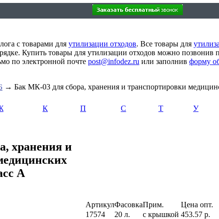
лога с товарами для
утилизации отходов
. Все товары для
утилиз
рядке. Купить товары для утилизации отходов можно позвонив 
сьмо по электронной почте
post@infodez.ru
или заполнив
форму о
→ Бак МК-03 для сбора, хранения и транспортировки медицин
Б
Ж
К
П
С
Т
У
а, хранения и
медицинских
асс А
Артикул
Фасовка
Прим.
Цена опт.
17574
20 л.
с крышкой
453.57 р.