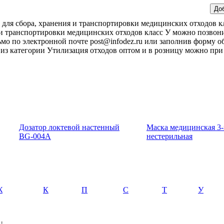
 для сбора, хранения и транспортировки медицинских отходов к
 и транспортировки медицинских отходов класс У можно позвон
ьмо по электронной почте post@infodez.ru или заполнив форму о
ы из категории Утилизация отходов оптом и в розницу можно пр
Дозатор локтевой настенный
Маска медицинская 3-
BG-004A
нестерильная
Ж
К
П
С
Т
У