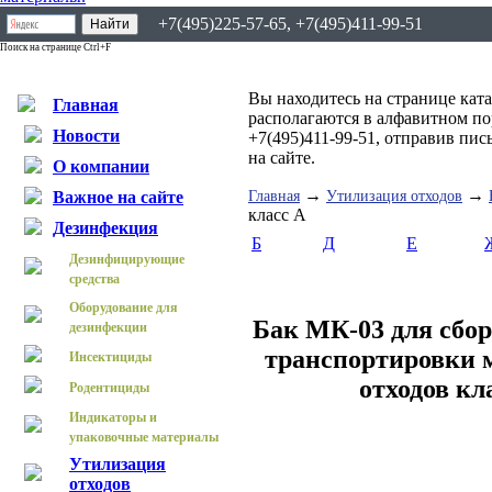
+7(495)225-57-65, +7(495)411-99-51
Поиск на странице Ctrl+F
Вы находитесь на странице ката
Главная
располагаются в алфавитном по
Новости
+7(495)411-99-51, отправив пи
на сайте.
О компании
→
→
Важное на сайте
Главная
Утилизация отходов
класс А
Дезинфекция
Б
Д
Е
Дезинфицирующие
средства
Оборудование для
Бак МК-03 для сбор
дезинфекции
транспортировки 
Инсектициды
отходов кл
Родентициды
Индикаторы и
упаковочные материалы
Утилизация
отходов