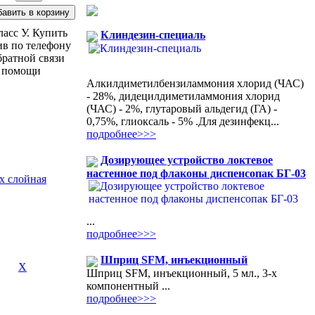
ласс У. Купить
Клиндезин-специаль
ив по телефону
братной связи
и помощи
Алкилдиметилбензиламмония хлорид (ЧАС)
- 28%, дидецилдиметиламмония хлорид
(ЧАС) - 2%, глутаровый альдегид (ГА) -
0,75%, глиоксаль - 5% .Для дезинфекц...
подробнее>>>
Дозирующее устройство локтевое
настенное под флаконы диспенсопак БГ-03
х слойная
...
подробнее>>>
Шприц SFM, инъекционный
Х
Шприц SFM, инъекционный, 5 мл., 3-х
компонентный ...
подробнее>>>