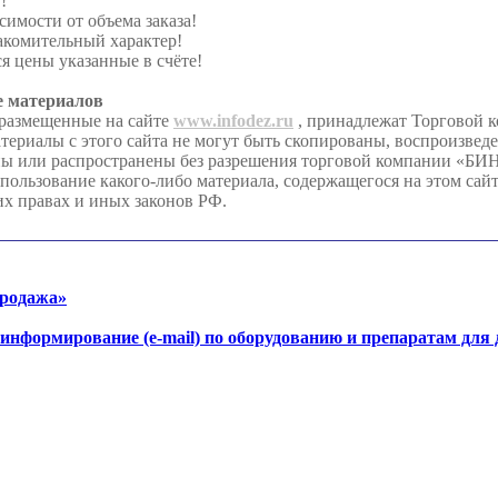
!
симости от объема заказа!
акомительный характер!
я цены указанные в счёте!
е материалов
 размещенные на сайте
www.infodez.ru
, принадлежат Торговой 
иалы с этого сайта не могут быть скопированы, воспроизвед
аны или распространены без разрешения торговой компании «
льзование какого-либо материала, содержащегося на этом сайте
их правах и иных законов РФ.
продажа»
-информирование (e-mail) по оборудованию и препаратам для