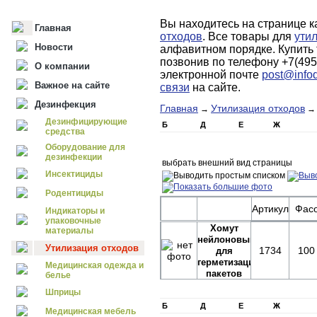
Вы находитесь на странице к
Главная
отходов
. Все товары для
ути
Новости
алфавитном порядке. Купить
позвонив по телефону +7(495
О компании
электронной почте
post@infod
Важное на сайте
связи
на сайте.
Дезинфекция
Главная
Утилизация отходов
→
Дезинфицирующие
Б
Д
Е
Ж
средства
Оборудование для
дезинфекции
выбрать внешний вид страницы
Инсектициды
Родентициды
Артикул
Фасо
Индикаторы и
упаковочные
Хомут
материалы
нейлоновый
Утилизация отходов
1734
100 
для
герметизации
Медицинская одежда и
пакетов
белье
Шприцы
Б
Д
Е
Ж
Медицинская мебель