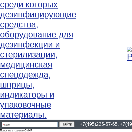
+7(495)225-57-65, +7(49
Поиск на странице Ctrl+F