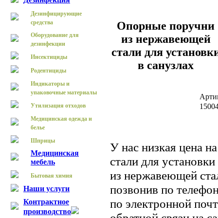
Дезинфицирующие
средства
Опорные поручни
Оборудование для
из нержавеющей
дезинфекции
стали для установк
Инсектициды
в санузлах
Родентициды
Индикаторы и
упаковочные материалы
Арти
Утилизация отходов
1500
Медицинская одежда и
белье
Шприцы
У нас низкая цена 
Медицинская
стали для установки
мебель
из нержавеющей ста
Бытовая химия
позвонив по телефон
Наши услуги
по электронной почт
Контрактное
производство
обратной связи на с