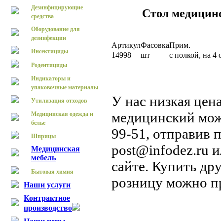
Дезинфицирующие
Стол медицин
средства
Оборудование для
дезинфекции
Артикул
Фасовка
Прим.
Инсектициды
14998
шт
с полкой, на 4
Родентициды
Индикаторы и
упаковочные материалы
У нас низкая цен
Утилизация отходов
медицинский мож
Медицинская одежда и
белье
99-51, отправив 
Шприцы
post@infodez.ru 
Медицинская
мебель
сайте. Купить др
Бытовая химия
розницу можно п
Наши услуги
Контрактное
производство