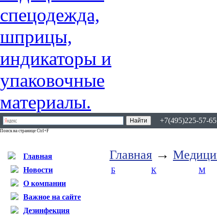
+7(495)225-57-65,
Поиск на странице Ctrl+F
→
Главная
Медици
Главная
Новости
Б
К
М
О компании
Важное на сайте
Дезинфекция