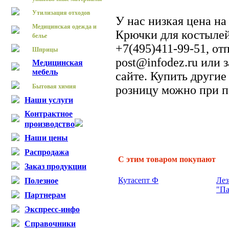
Утилизация отходов
У нас низкая цена н
Медицинская одежда и
Крючки для костылей
белье
+7(495)411-99-51, от
Шприцы
post@infodez.ru или 
Медицинская
мебель
сайте. Купить други
Бытовая химия
розницу можно при п
Наши услуги
Контрактное
производство
Наши цены
Распродажа
С этим товаром покупают
Заказ продукции
Кутасепт Ф
Лез
Полезное
"Па
Партнерам
Экспресс-инфо
Справочники