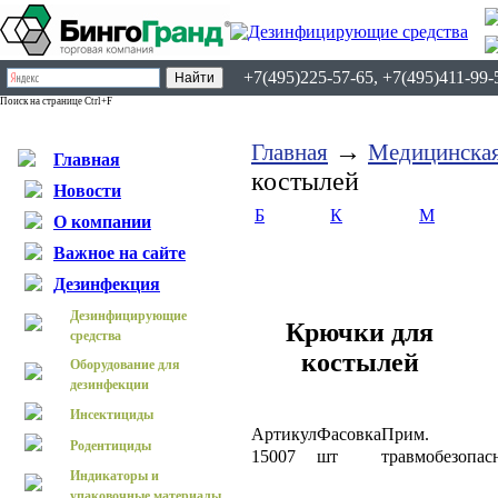
+7(495)225-57-65, +7(495)411-99-
Поиск на странице Ctrl+F
→
Главная
Медицинская
Главная
костылей
Новости
Б
К
М
О компании
Важное на сайте
Дезинфекция
Дезинфицирующие
Крючки для
средства
костылей
Оборудование для
дезинфекции
Инсектициды
Артикул
Фасовка
Прим.
Родентициды
15007
шт
травмобезопас
Индикаторы и
упаковочные материалы