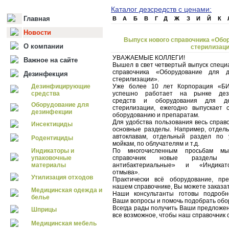
Каталог дезсредств с ценами:
Главная
B
А
Б
В
Г
Д
Ж
З
И
Й
К
Новости
Выпуск нового справочника «Обо
О компании
стерилизаци
УВАЖАЕМЫЕ КОЛЛЕГИ!
Важное на сайте
Вышел в свет четвертый выпуск специ
справочника «Оборудование для 
Дезинфекция
стерилизации».
Дезинфицирующие
Уже более 10 лет Корпорация «Б
средства
успешно работает на рынке дез
средств и оборудования для д
Оборудование для
стерилизации, ежегодно выпускает 
дезинфекции
оборудованию и препаратам.
Для удобства пользования весь справ
Инсектициды
основные разделы. Например, отдел
автоклавам, отдельный раздел по 
Родентициды
мойкам, по облучателям и т.д.
Индикаторы и
По многочисленным просьбам м
упаковочные
справочник новые разделы 
материалы
антибактериальные» и «Индикат
отмыва».
Утилизация отходов
Практически всё оборудование, пр
нашем справочнике, Вы можете заказать
Медицинская одежда и
Наши консультанты готовы подробн
белье
Ваши вопросы и помочь подобрать обо
Всегда рады получить Ваши предложе
Шприцы
все возможное, чтобы наш справочник
Медицинская мебель