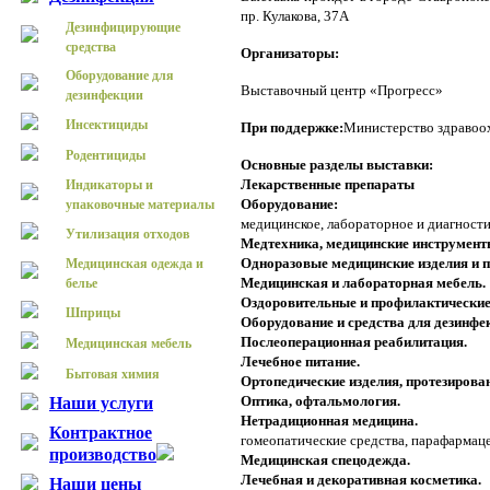
пр. Кулакова, 37А
Дезинфицирующие
средства
Организаторы:
Оборудование для
Выставочный центр «Прогресс»
дезинфекции
Инсектициды
При поддержке:
Министерство здравоох
Родентициды
Основные разделы выставки:
Лекарственные препараты
Индикаторы и
Оборудование:
упаковочные материалы
медицинское, лабораторное и диагности
Утилизация отходов
Медтехника, медицинские инструмент
Одноразовые медицинские изделия и 
Медицинская одежда и
Медицинская и лабораторная мебель.
белье
Оздоровительные и профилактические
Шприцы
Оборудование и средства для дезинфе
Послеоперационная реабилитация.
Медицинская мебель
Лечебное питание.
Бытовая химия
Ортопедические изделия, протезирова
Оптика, офтальмология.
Наши услуги
Нетрадиционная медицина.
Контрактное
гомеопатические средства, парафармаце
производство
Медицинская спецодежда.
Лечебная и декоративная косметика.
Наши цены