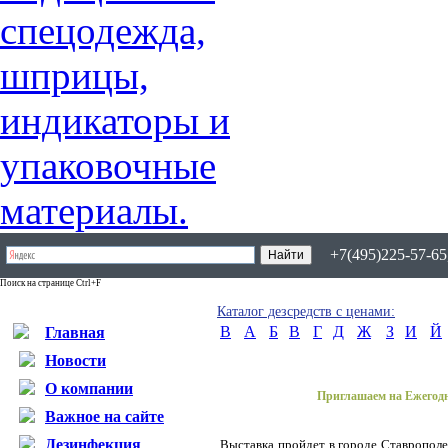
+7(495)225-57-65,
Поиск на странице Ctrl+F
Каталог дезсредств с ценами:
B
А
Б
В
Г
Д
Ж
З
И
Й
Главная
Новости
О компании
Приглашаем на Ежегод
Важное на сайте
Дезинфекция
Выставка пройдет в городе Ставропол