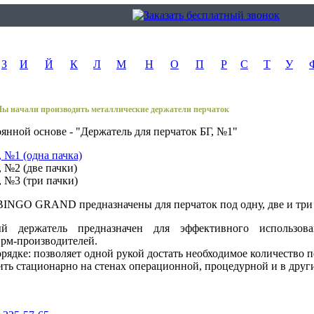
З
И
Й
К
Л
М
Н
О
П
Р
С
Т
У
ы начали производить металлические держатели перчаток
янной основе - "Держатель для перчаток БГ, №1"
, №1 (одна пачка)
, №2 (две пачки)
, №3 (три пачки)
BINGO GRAND предназначены для перчаток под одну, две и три
ый держатель предназначен для эффективного использова
рм-производителей.
орядке: позволяет одной рукой достать необходимое количество п
ить стационарно на стенах операционной, процедурной и в дру