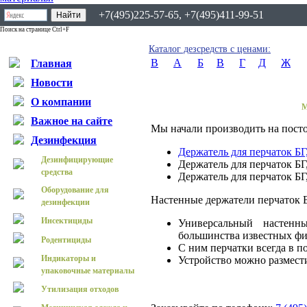
+7(495)225-57-65, +7(495)411-99-51
Поиск на странице Ctrl+F
Каталог дезсредств с ценами:
B
А
Б
В
Г
Д
Ж
Главная
Новости
О компании
М
Важное на сайте
Мы начали производить на посто
Дезинфекция
Держатель для перчаток БГ
Дезинфицирующие
Держатель для перчаток БГ
средства
Держатель для перчаток БГ
Оборудование для
Настенные держатели перчаток 
дезинфекции
Инсектициды
Универсальный настенн
большинства известных фи
Родентициды
С ним перчатки всегда в п
Индикаторы и
Устройство можно размест
упаковочные материалы
Утилизация отходов