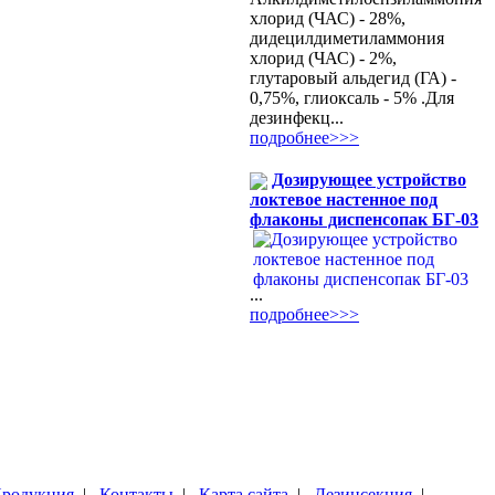
хлорид (ЧАС) - 28%,
дидецилдиметиламмония
хлорид (ЧАС) - 2%,
глутаровый альдегид (ГА) -
0,75%, глиоксаль - 5% .Для
дезинфекц...
подробнее>>>
Дозирующее устройство
локтевое настенное под
флаконы диспенсопак БГ-03
...
подробнее>>>
родукция
|
Контакты
|
Карта сайта
|
Дезинсекция
|