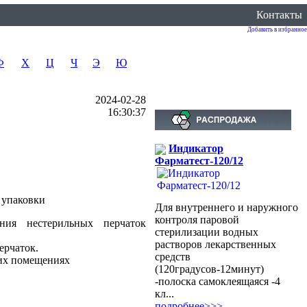
Контакты
Добавить в избранное
Ф
Х
Ц
Ч
Э
Ю
2024-02-28
16:30:37
Индикатор
Фарматест-120/12
 упаковки
Для внутреннего и наружного
контроля паровой
ния нестерильных перчаток
стерилизации водных
растворов лекарственных
ерчаток.
средств
гих помещениях
(120градусов-12минут)
-полоска самоклеящаяся -4
кл...
подробнее>>>