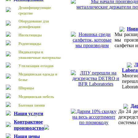
Дезинфицирующие
средства
Оборудование для
дезинфекции
Нови
Мы расшир
Инсектициды
мы произв
Родентициды
салфетки 
Индикаторы и
упаковочные материалы
Л
Утилизация отходов
Laborat
Медицинская одежда и
Многи
белье
перешл
Laborat
Шприцы
Медицинская мебель
Бытовая химия
Дар
До 24 де
Наши услуги
дезсред
Контрактное
системы 
производство
Наши цены