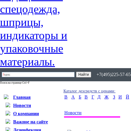
+7(495)225-57-65,
Поиск на странице Ctrl+F
Каталог дезсредств с ценами:
B
А
Б
В
Г
Д
Ж
З
И
Й
Главная
Новости
Новости
О компании
Важное на сайте
Дезинфекция