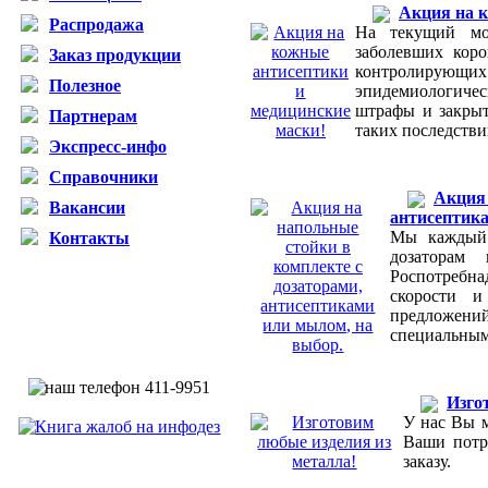
Акция на к
Распродажа
На текущий мо
заболевших коро
Заказ продукции
контролирующих
Полезное
эпидемиологиче
штрафы и закрыт
Партнерам
таких последств
Экспресс-инфо
Справочники
Акция 
Вакансии
антисептика
Мы каждый 
Контакты
дозаторам
Роспотребна
скорости и
предложен
специальным
Изго
У нас Вы м
Ваши потр
заказу.