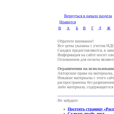
Вернуться в начало раздела
Нравится
B
А
Б
В
Г
Д
Ж
Обратите внимание!
Все цены указаны с учетом НД
Скидки предоставляются, в зави
Информация на сайте носит озн
Основанием для оплаты являютс
Ограничения на использовани
Авторские права на материалы,
Никакие материалы с этого сай
распространены без разрешени
либо материала, содержащегося 
Не забудьте:
Посетить страницу «Рас
Скачать прайс-лист