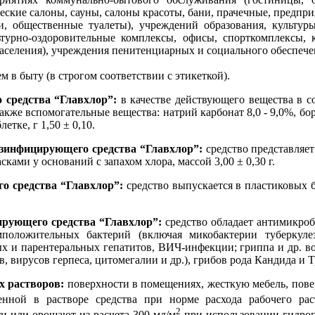
еские салоны, сауны, салоны красоты, бани, прачечные, предпр
 общественные туалеты), учреждений образования, культуры,
ьтурно-оздоровительные комплексы, офисы, спорткомплексы, 
аселения), учреждения пенитенциарных и социального обеспече
 в быту (в строгом соответствии с этикеткой).
 средства “Главхлор”:
в качестве действующего вещества в со
кже вспомогательные вещества: натрий карбонат 8,0 - 9,0%, бор
етке, г 1,50 ± 0,10.
езинфицирующего средства “Главхлор”:
средство представляет
ами у оснований с запахом хлора, массой 3,00 ± 0,30 г.
о средства “Главхлор”:
средство выпускается в пластиковых б
рующего средства “Главхлор”:
средство обладает антимикро
положительных бактерий (включая микобактерии туберкулез
х и парентеральных гепатитов, ВИЧ-инфекции; гриппа и др. в
, вирусов герпеса, цитомегалии и др.), грибов рода Кандида и 
х растворов:
поверхности в помещениях, жесткую мебель, пове
нной в растворе средства при норме расхода рабочего рас
2