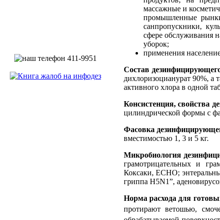
массажные и косметич
промышленные рынки,
санпропускники, кул
сфере обслуживания н
уборок;
применения населением
Состав дезинфицирующего
дихлоризоцианурат 90%, а та
активного хлора в одной табл
Консистенция, свойства д
цилиндрической формы с фаск
Фасовка дезинфицирующег
вместимостью 1, 3 и 5 кг.
Микробиология дезинфици
грамотрицательных и грам
Коксаки, ЕСНО; энтеральны
гриппа H5N1”, аденовирусов
Норма расхода для готовы
протирают ветошью, смоче