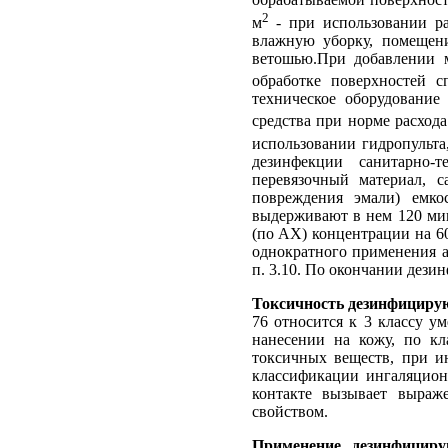
обрабатываемой поверхност
2
м
- при использовании ра
влажную уборку, помещен
ветошью.При добавлении м
обработке поверхностей 
техническое оборудовани
средства при норме расхода
использовании гидропульта
дезинфекции санитарно-
перевязочный материал, 
повреждения эмали) емк
выдерживают в нем 120 мин
(по АХ) концентрации на 6
однократного применения а
п. 3.10. По окончании дези
Токсичность дезинфицирую
76 относится к 3 классу у
нанесении на кожу, по кл
токсичных веществ, при и
классификации ингаляционн
контакте вызывает выраж
свойством.
Применение дезинфициру