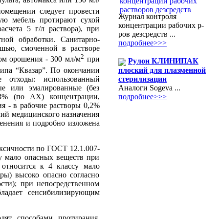
льта, автомакса или 150 мл/
помещении следует провести
Журнал контроля
ую мебель протирают сухой
концентрации рабочих р-
чета 5 г/л раствора), при
ров дезсредств ...
ной обработки. Санитарно-
подробнее>>>
шью, смоченной в растворе
2
ом орошения - 300 мл/м
при
Рулон КЛИНИПАК
плоский для плазменной
ипа “Квазар”. По окончании
стерилизации
е отходы: использованный
Аналоги Sogeva ...
ые или эмалированные (без
подробнее>>>
3% (по АХ) концентрации,
я - в рабочие растворы 0,2%
лий медицинского назначения
енения и подробно изложена
ксичности по ГОСТ 12.1.007-
су мало опасных веществ при
относится к 4 классу мало
ры) высоко опасно согласно
сти); при непосредственном
бладает сенсибилизирующим
дят способами протирания,