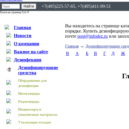
+7(495)225-57-65, +7(495)411-99-51
Поиск на странице Ctrl+F
Вы находитесь на странице кат
Главная
порядке. Купить дезинфицирующ
Новости
почте
post@infodez.ru
или запо
О компании
→
Главная
Дезинфицирующие сред
Важное на сайте
B
А
Б
В
Г
Д
Ж
Дезинфекция
Дезинфицирующие
средства
Г
Оборудование для
дезинфекции
Инсектициды
Родентициды
Индикаторы и
упаковочные материалы
Утилизация отходов