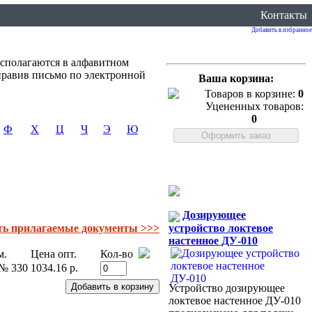
Контакты
Добавить в избранное
сполагаются в алфавитном
правив письмо по электронной
Ваша корзина:
Товаров в корзине:
0
Уцененных товаров:
0
Ф
Х
Ц
Ч
Э
Ю
Дозирующее
устройство локтевое
ть прилагаемые документы >>>
настенное ДУ-010
м.
Цена опт.
Кол-во
 № 330
1034.16 р.
Устройство дозирующее
локтевое настенное ДУ-010