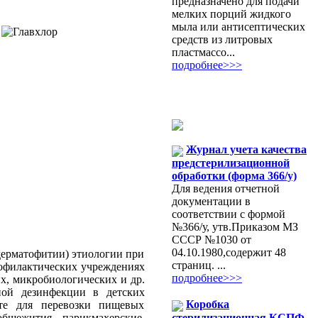
предназначено для подачи
мелких порций жидкого
мыла или антисептических
средств из литровых
пластмассо...
подробнее>>>
Журнал учета качества
предстерилизационной
обработки (форма 366/у)
Для ведения отчетной
документации в
соответствии с формой
№366/у, утв.Приказом МЗ
СССР №1030 от
04.10.1980,содержит 48
 дерматофитии) этиологии при
страниц. ...
рофилактических учреждениях
подробнее>>>
х, микробиологических и др.
ной дезинфекции в детских
Коробка
рте для перевозки пищевых
стерилизационная КСПФ
бщежития, парикмахерские,