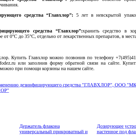
ачивания.
ирующего средства “Главхлор”:
5 лет в невскрытой упаков
фицирующего средства “Главхлор”:
хранить средство в х
 от 0°С до 35°С, отдельно от лекарственных препаратов, в мест
хлор. Купить Главхлор можно позвонив по телефону +7(495)41
nfodez.ru или заполнив форму обратной связи на сайте. Куп
у можно при помощи корзины на нашем сайте.
рименению дезинфицирующего средства "ГЛАВХЛОР", ООО "МК
ЛОР"
Держатель флакона
Дозирующее устро
универсальный прикроватный и
настенное под фл