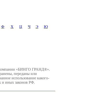
Ф
Х
Ц
Ч
Э
Ю
й компании «БИНГО ГРАНД®».
хранены, переданы или
нное использование какого-
х и иных законов РФ.