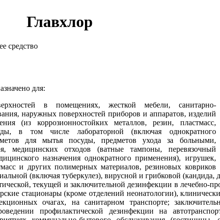
Главхлор
е средство
азначено для:
верхностей в помещениях, жесткой мебели, санитарно-
вания, наружных поверхностей приборов и аппаратов, изделий
ения (из коррозионностойких металлов, резин, пластмасс,
суды, в том числе лабораторной (включая однократного
едметов для мытья посуды, предметов ухода за больными,
ря, медицинских отходов (ватные тампоны, перевязочный
едицинского назначения однократного применения), игрушек,
стмасс и других полимерных материалов, резиновых ковриков
иальной (включая туберкулез), вирусной и грибковой (кандида,
ической, текущей и заключительной дезинфекции в лечебно-п
рские стационары (кроме отделений неонатологии), клинически
екционных очагах, на санитарном транспорте; заключитель
роведении профилактической дезинфекции на автотранспо
риятиях коммунально-бытового обслуживания (гостиницы, о