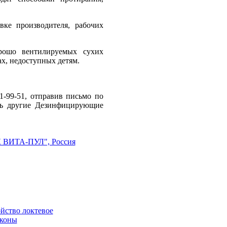
ке производителя, рабочих
орошо вентилируемых сухих
ах, недоступных детям.
1-99-51, отправив письмо по
ить другие Дезинфицирующие
 ВИТА-ПУЛ", Россия
йство локтевое
аконы