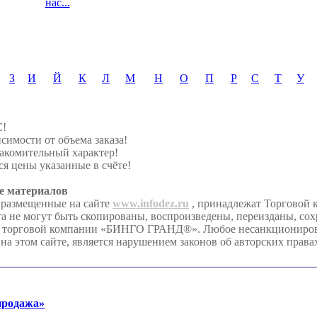
нас...
З
И
Й
К
Л
М
Н
О
П
Р
С
Т
У
С!
симости от объема заказа!
акомительный характер!
я цены указанные в счёте!
е материалов
 размещенные на сайте
www.infodez.ru
, принадлежат Торгово
та не могут быть скопированы, воспроизведены, переизданы, со
я торговой компании «БИНГО ГРАНД®». Любое несанкционирова
на этом сайте, является нарушением законов об авторских права
продажа»