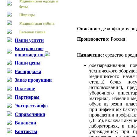
Медицинская одежда и
белье
Шприцы
Медицинская мебель
Описание:
дезинфицирующе
Бытовая химия
Производство:
Россия
Наши услуги
Контрактное
производство
Назначение:
средство предн
Наши цены
обеззараживания по
технического оборудо
Распродажа
медицинского назнач
Заказ продукции
стекла), белья, по
использования), пр
Полезное
уборочного инвента
Партнерам
материал, изделия м
обуви из резин, пла
Экспресс-инфо
при инфекциях бактер
Справочники
проведении профилакт
(ЛПУ), включая акуше
Вакансии
лабораториях, в инф
учреждениях; при п
Контакты
продуктов, на предп