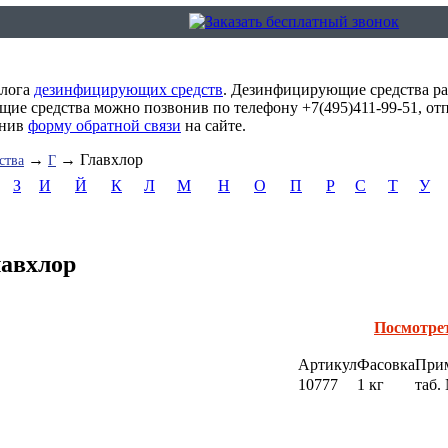
алога
дезинфицирующих средств
. Дезинфицирующие средства ра
ие средства можно позвонив по телефону +7(495)411-99-51, от
лнив
форму обратной связи
на сайте.
→
→ Главхлор
ства
Г
З
И
Й
К
Л
М
Н
О
П
Р
С
Т
У
лавхлор
Посмотре
Артикул
Фасовка
При
10777
1 кг
таб.