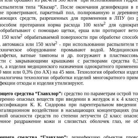
и или орошают из расчета 300 мл/м
при использовании гидропу
спылителя типа “Квазар”. После окончания дезинфекции в 
ие проветривают, паркетный пол, полированную и деревянн
оющих средств, разрешенных для применения в ЛПУ (из рас
2
способом протирания норма расхода 100 мл/м
для однократ
е обрабатывают с помощью щетки, ерша или протирают вето
2
 150 мл/м
обрабатываемой поверхности при обработке способ
2
, автомакса или 150 мл/м
- при использовании распылителя т
техническое оборудование промывают водой. Медицински
салфетки, ватные тампоны и др. погружают в пластмассов
ости с закрывающими крышками с растворами средства 0,
, а изделия медицинского назначения однократного применени
0 мин или 0,3% (по АХ) на 45 мин. Технология обработки изде
налогична технологии обработки изделий многократного прим
нфекции отходы и изделия утилизируют.
щего средства “Главхлор”:
средство по параметрам острой то
меренно опасных веществ при введении в желудок и к 4 клас
ассификации К. К. Сидорова при парентеральном введении 
нгаляционном воздействии в насыщающих концентрациях (па
ой опасности средств по степени летучести (2 класс опасно
енное раздражение кожи и слизистых оболочек глаз, не о
ющего средства “Главхлор”:
дезинфекцию объектов прово