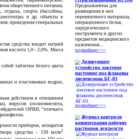
Предназначены для
иятия общественного питания,
размещения в них
 отдыха, спорта (бассейны,
перевязочного материала,
кинотеатры и др. объекты в
операционного белья,
ния; проведения генеральных
хирургического
инструмента и других
предметов медицинского
став средства входит натрий
назначения...
ная кислота 1,0 - 2,0%. Масса
подробнее>>>
Дозирующее
 собой таблетки белого цвета
устройство локтевое
настенное под флаконы
диспенсопак БГ-03
анках и пластиковых ведрах,
бным действием в отношении
...
а), вирусов (полиомиелита,
подробнее>>>
озбудителей ОРВИ, “птичьего
Трихофитон.
Журнал контроля
концентрации рабочих
рхности приборов, аппаратов
растворов дезсредств
2
твора средства - 150 мл/м