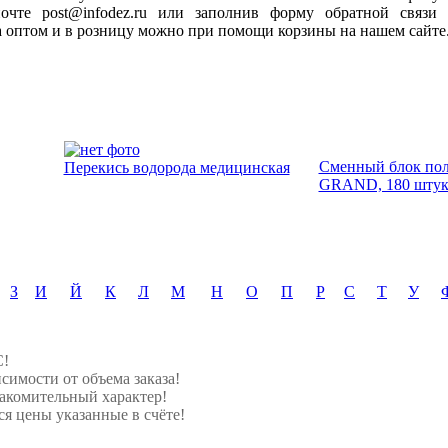
очте post@infodez.ru или заполнив форму обратной связи 
оптом и в розницу можно при помощи корзины на нашем сайте
Сменный блок по
Перекись водорода медицинская
GRAND, 180 штук 
З
И
Й
К
Л
М
Н
О
П
Р
С
Т
У
С!
симости от объема заказа!
акомительный характер!
я цены указанные в счёте!