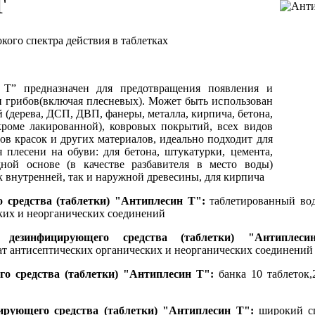
Т
ого спектра действия в таблетках
Т” предназначен для предотвращения появления и
и грибов(включая плесневых). Может быть использован
 (дерева, ДСП, ДВП, фанеры, металла, кирпича, бетона,
кроме лакированной), ковровых покрытий, всех видов
дов красок и других материалов, идеально подходит для
 плесени на обуви: для бетона, штукатурки, цемента,
ной основе (в качестве разбавителя в место воды)
 внутренней, так и наружной древесины, для кирпича
 средства (таблетки) "Антиплесин Т":
таблетированный вод
ких и неорганических соединений
а дезинфицирующего средства (таблетки) "Антиплес
т антисептических органических и неорганических соединений
о средства (таблетки) "Антиплесин Т":
банка 10 таблеток,
рующего средства (таблетки) "Антиплесин Т":
широкий сп