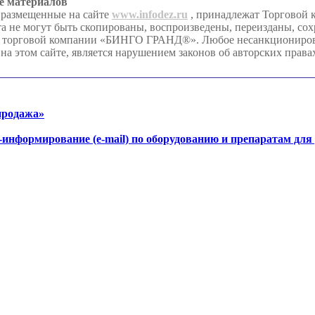
е материалов
 размещенные на сайте
www.infodez.ru
, принадлежат Торгово
та не могут быть скопированы, воспроизведены, переизданы, со
я торговой компании «БИНГО ГРАНД®». Любое несанкционирова
на этом сайте, является нарушением законов об авторских права
продажа»
-информирование (e-mail) по оборудованию и препаратам для