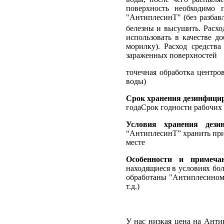
поверхность необходимо 
"АнтиплесинТ" (без разбав
белезны и высушить. Расхо
использовать в качестве д
морилку). Расход средств
зараженных поверхностей
точечная обработка центро
воды)
Срок хранения дезинфицир
годаСрок годности рабочих
Условия хранения дези
“АнтиплесинТ” хранить при 
месте
Особенности и примеча
находящиеся в условиях бол
обработаны "Антиплесином 
т.д.)
У нас низкая цена на Анти