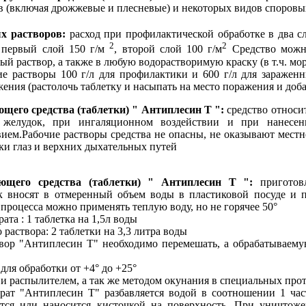
в (включая дрожжевые и плесневые) и некоторых видов споровы
х растворов:
расход при профилактической обработке в два сл
2
2
й первый слой 150 г/м
, второй слой 100 г/м
Средство можно
ый раствор, а также в любую водорастворимую краску (в т.ч. мор
 растворы 100 г/л для профилактики и 600 г/л для зараженн
ения (растолочь таблетку и насыпать на место поражения и доб
щего средства (таблетки) " Антиплесин Т ":
средство относи
 желудок, при ингаляционном воздействии и при нанесен
ем.Рабочие растворы средства не опасны, не оказывают мест
ки глаз и верхних дыхательных путей
ющего средства (таблетки) " Антиплесин Т ":
приготовл
ок вносят в отмеренный объем воды в пластиковой посуде и
 процесса можно применять теплую воду, но не горячее 50°
та : 1 таблетка на 1,5л воды
раствора: 2 таблетки на 3,3 литра воды
вор "Антиплесин Т" необходимо перемешать, а обрабатываему
для обработки от +4° до +25°
и распылителем, а так же методом окунания в специальных про
ат "Антиплесин Т" разбавляется водой в соотношении 1 част
ется или наносится кисточкой на поверхность. При уничтож