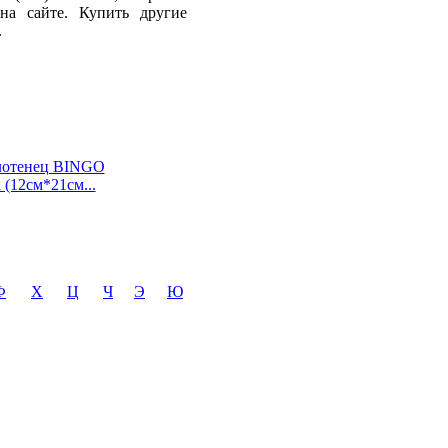
на сайте. Купить другие
.
лотенец BINGO
(12см*21см...
Ф
Х
Ц
Ч
Э
Ю