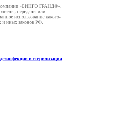
й компании «БИНГО ГРАНД®».
хранены, переданы или
нное использование какого-
х и иных законов РФ.
 дезинфекции и стерилизации