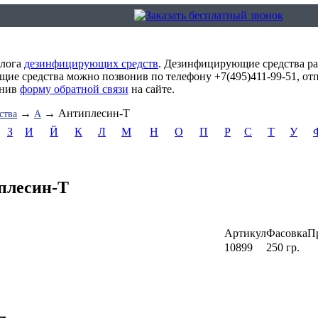
алога
дезинфицирующих средств
. Дезинфицирующие средства ра
ие средства можно позвонив по телефону +7(495)411-99-51, от
лнив
форму обратной связи
на сайте.
→
→ Антиплесин-Т
ства
А
З
И
Й
К
Л
М
Н
О
П
Р
С
Т
У
плесин-Т
Артикул
Фасовка
П
10899
250 гр.