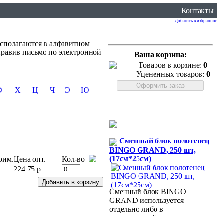
Контакты
Добавить в избранное
сполагаются в алфавитном
правив письмо по электронной
Ваша корзина:
Товаров в корзине:
0
Уцененных товаров:
0
Ф
Х
Ц
Ч
Э
Ю
Сменный блок полотенец
BINGO GRAND, 250 шт,
(17см*25см)
рим.
Цена опт.
Кол-во
224.75 р.
Сменный блок BINGO
GRAND используется
отдельно либо в