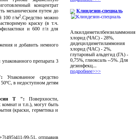
иготовленный концентрат
ить механическим путем до
Клиндезин-специаль
2
й 100 г/м
.Средство можно
астворимую краску (в т.ч.
офилактики и 600 г/л для
Алкилдиметилбензиламмония
хлорид (ЧАС) - 28%,
дидецилдиметиламмония
ажения и добавить немного
хлорид (ЧАС) - 2%,
глутаровый альдегид (ГА) -
0,75%, глиоксаль --5%. Для
 упакованного препарата 3
дезинфекц...
подробнее>>>
:
Упакованное средство
 50ºС, в недоступном детям
есин Т ":
Поверхности,
комнат и т.п.), могут быть
ытия (краски, герметика и
7(495)411-99-51, отправив