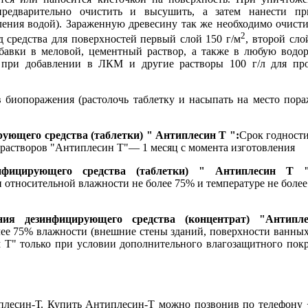
предварительно очистить и высушить, а затем нанести пр
ления водой). Зараженную древесину так же необходимо очист
2
д средства для поверхностей первый слой 150 г/м
, второй сло
обавки в меловой, цементный раствор, а также в любую водор
а при добавлении в ЛКМ и другие растворы 100 г/л для пр
в биопоражения (растолочь таблетку и насыпать на место пор
ующего средства (таблетки) " Антиплесин Т ":
Срок годности
 растворов "Антиплесин Т"— 1 месяц с момента изготовления
нфицирующего средства (таблетки) " Антиплесин Т "
относительной влажности не более 75% и температуре не более
ния дезинфицирующего средства (концентрат) "Антипл
ее 75% влажности (внешние стены зданий, поверхности ванных 
Т" только при условии дополнительного влагозащитного покр
плесин-Т. Купить Антиплесин-Т можно позвонив по телефону +