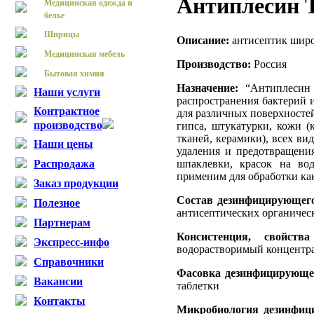
Антиплесин 
Медицинская одежда и
белье
Шприцы
Описание:
антисептик широк
Медицинская мебель
Производство:
Россия
Бытовая химия
Назначение:
“Антиплесин 
Наши услуги
распространения бактерий 
Контрактное
для различных поверхностей
производство
гипса, штукатурки, кожи (
тканей, керамики), всех ви
Наши цены
удаления и предотвращения
шпаклевки, красок на вод
Распродажа
применим для обработки как
Заказ продукции
Состав дезинфицирующего
Полезное
антисептических органичес
Партнерам
Консистенция, свойств
Экспресс-инфо
водорастворимый концентра
Справочники
Фасовка дезинфицирующег
Вакансии
таблетки
Контакты
Микробиология дезинфици