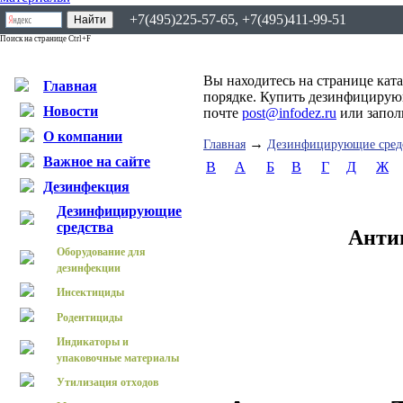
+7(495)225-57-65, +7(495)411-99-51
Поиск на странице Ctrl+F
Вы находитесь на странице кат
Главная
порядке. Купить дезинфицирующ
Новости
почте
post@infodez.ru
или запо
О компании
→
Главная
Дезинфицирующие сред
Важное на сайте
B
А
Б
В
Г
Д
Ж
Дезинфекция
Дезинфицирующие
средства
Анти
Оборудование для
дезинфекции
Инсектициды
Родентициды
Индикаторы и
упаковочные материалы
Утилизация отходов