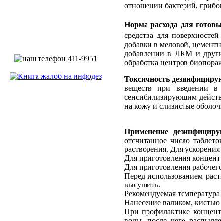
отношении бактерий, грибо
Норма расхода для готовы
средства для поверхносте
добавки в меловой, цементн
добавлении в ЛКМ и другие
обработка центров биопораж
Токсичность дезинфицирую
веществ при введении в
сенсибилизирующим действи
на кожу и слизистые оболоч
Применение дезинфициру
отсчитанное число таблет
растворения. Для ускорения
Для приготовления концентра
Для приготовления рабочего 
Перед использованием раст
высушить.
Рекомендуемая температура 
Нанесение валиком, кистью 
При профилактике концентр
воды, после чего распыля