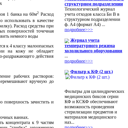
х
структурном подразделении
Технологический журнал
2
учета отходов класса Би В в
оя 1 банка на 60м
Расход
структурном подразделении
 использовать в качестве
ф. А4 (формат А4) ...
илку). Расход средства при
подробнее>>>
ых поверхностей точечная
авить немного воды
Журнал учета
температурного режима
тся к 4 классу малоопасных
холодильного оборудования
ии на кожу не обладает
...
но-раздражающего действия
подробнее>>>
Фильтр к КФ (2 шт.)
ение рабочих растворов:
 перемешивают вручную до
Фильтры для цилиндрических
медицинских биксов серии
КФ и КСКФ обеспечивают
ю поверхность зачистить и
возможность проведения
стерилизации предметов и
материалов медицинского
точных ваннах.
наз...
ь концентрата к 9 частям
подробнее>>>
ении "грибка" зараженную