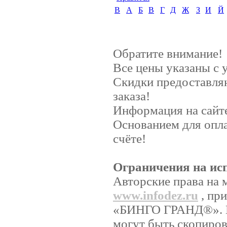
B
А
Б
В
Г
Д
Ж
З
И
Й
Обратите внимание!
Все цены указаны с
Скидки предоставляю
заказа!
Информация на сайте
Основанием для опл
счёте!
Ограничения на ис
Авторские права на 
www.infodez.ru
, пр
«БИНГО ГРАНД®». Ни
могут быть скопиров