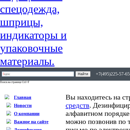
+7(495)225-57-65,
Поиск на странице Ctrl+F
Вы находитесь на ст
Главная
средств
. Дезинфици
Новости
алфавитном порядке
О компании
можно позвонив по т
Важное на сайте
письмо по электрон
Дезинфекция