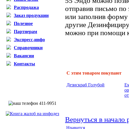
55 Эндо можно позв
отправив письмо по 
Распродажа
или заполнив форму 
Заказ продукции
другие Дезинфициру
Полезное
можно при помощи к
Партнерам
Экспресс-инфо
Справочники
Вакансии
Контакты
С этим товаром покупают
Дезискраб Голубой
Ем
ор
от
Вернуться в начало 
Нравится