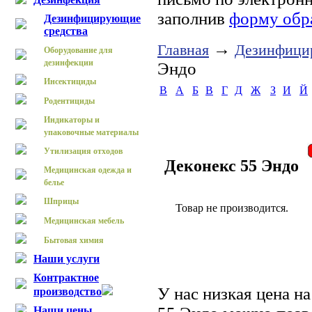
заполнив
форму обр
Дезинфицирующие
средства
→
Главная
Дезинфици
Оборудование для
дезинфекции
Эндо
Инсектициды
B
А
Б
В
Г
Д
Ж
З
И
Й
Родентициды
Индикаторы и
упаковочные материалы
Утилизация отходов
Деконекс 55 Эндо
Медицинская одежда и
белье
Шприцы
Товар не производится.
Медицинская мебель
Бытовая химия
Наши услуги
Контрактное
У нас низкая цена н
производство
Наши цены