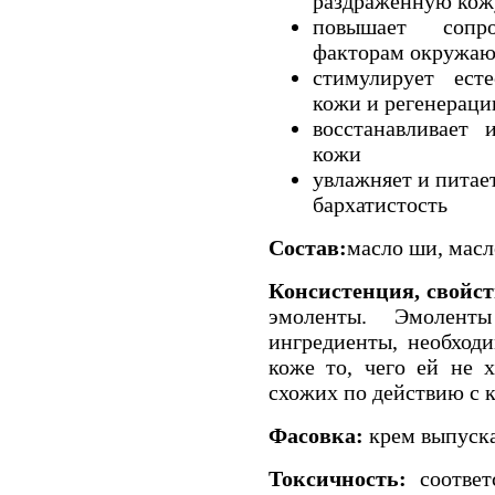
раздражённую кож
повышает сопро
факторам окружаю
стимулирует ест
кожи и регенераци
восстанавливает
кожи
увлажняет и питает
бархатистость
Состав:
масло ши, масл
Консистенция, свойст
эмоленты. Эмолен
ингредиенты, необход
коже то, чего ей не х
схожих по действию с 
Фасовка:
крем выпуска
Токсичность:
соответ