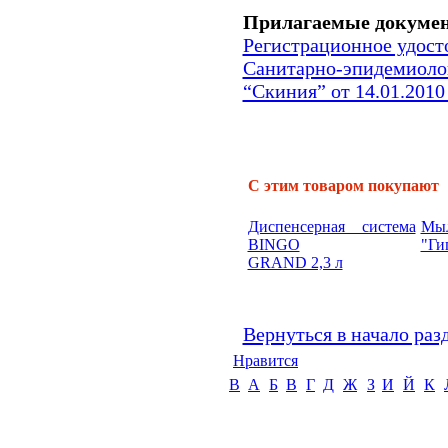
Прилагаемые докуме
Регистрационное удост
Санитарно-эпидемиол
“Скиния” от 14.01.2010 
С этим товаром покупают
Диспенсерная система
Мы
BINGO
"Ги
GRAND 2,3 л
Вернуться в начало раз
Нравится
B
А
Б
В
Г
Д
Ж
З
И
Й
К