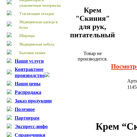
Индикаторы и
упаковочные материалы
Крем
Утилизация отходов
"Скиния"
Медицинская одежда и
для рук,
белье
питательный
Шприцы
Медицинская мебель
Товар не
Бытовая химия
производится.
Наши услуги
Посмотр
Контрактное
производство
Арт
Наши цены
114
Распродажа
Заказ продукции
Полезное
Партнерам
Крем “С
Экспресс-инфо
Справочники