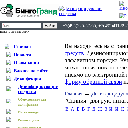
+7(495)225-57-65, +7(495)411-99-
Поиск на странице Ctrl+F
Вы находитесь на страни
Главная
средств
. Дезинфицирующ
Новости
алфавитном порядке. К
О компании
можно позвонив по теле
Важное на сайте
письмо по электронной 
Дезинфекция
форму обратной связи
на
Дезинфицирующие
средства
→
Главная
Дезинфицирующ
"Скиния" для рук, пита
Оборудование для
дезинфекции
B
А
Б
В
Г
Д
Ж
З
И
Й
К
Инсектициды
Родентициды