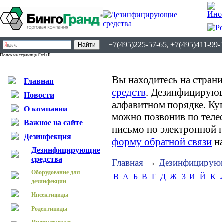
+7(495)225-57-65, +7(495)411-99-
Поиск на странице Ctrl+F
Вы находитесь на страни
Главная
средств
. Дезинфицирующ
Новости
алфавитном порядке. К
О компании
можно позвонив по теле
Важное на сайте
письмо по электронной 
Дезинфекция
форму обратной связи
на
Дезинфицирующие
средства
→
Главная
Дезинфицирующ
Оборудование для
B
А
Б
В
Г
Д
Ж
З
И
Й
К
дезинфекции
Инсектициды
Родентициды