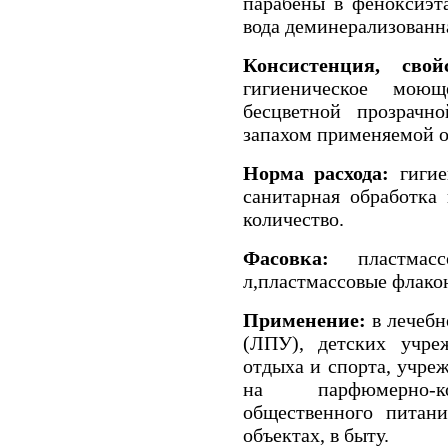
парабены в феноксиэта
вода деминерализованн
Консистенция, свойс
гигиеническое мою
бесцветной прозрачн
запахом применяемой 
Норма расхода:
гигие
санитарная обработка
количество.
Фасовка:
пластма
л,пластмассовые флако
Применение:
в лечебн
(ЛПУ), детских учреж
отдыха и спорта, учре
на парфюмерно-ко
общественного питани
объектах, в быту.