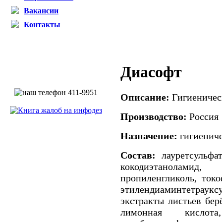
Вакансии
Контакты
Диасофт
Описание:
Гигиеничес
Производство:
Россия
Назначение:
гигиениче
Состав:
лауретсульфат
кокодиэтаноламид
пропиленгликоль, токо
этилендиаминтетраук
экстракты листьев бер
лимонная кислота,