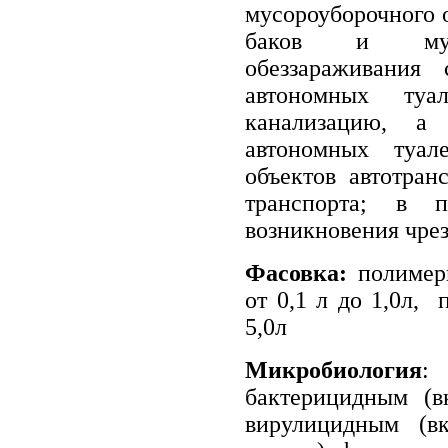
мусороуборочного 
баков и мусор
обеззараживания 
автономных ту
канализацию, а
автономных туал
объектов автотран
транспорта; в п
возникновения чре
Фасовка:
полимер
от 0,1 л до 1,0л, 
5,0л
Микробиология
:
бактерицидным (в
вирулицидным (вк