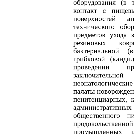
оборудования (в 
контакт с пищевы
поверхностей ап
технического обор
предметов ухода з
резиновых ков
бактериальной (
грибковой (канди
проведении п
заключительно
неонатологические
палаты новорожден
пенитенциарных, 
административн
общественного п
продовольственн
промышленных р