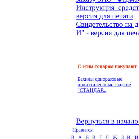
Инструкция средс
версия для печати
Свидетельство на 
И" - версия для печ
С этим товаром покупают
Бахилы одноразовые
полиэтиленовые гладкие
"СТАНДАР...
Вернуться в начало
Нравится
B
А
Б
В
Г
Д
Ж
З
И
Й