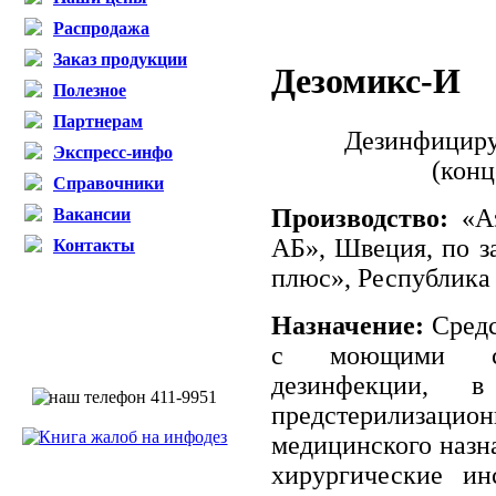
Распродажа
Заказ продукции
Дезомикс-И
Полезное
Партнерам
Дезинфициру
Экспресс-инфо
(конц
Справочники
Производство:
«Аэ
Вакансии
АБ», Швеция, по з
Контакты
плюс», Республика
Назначение:
Средс
с моющими сво
дезинфекции,
предстерилизац
медицинского назн
хирургические ин