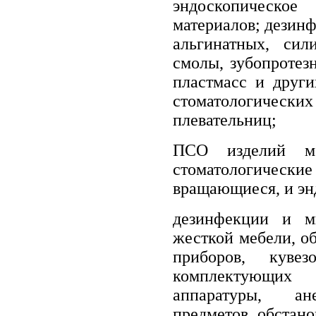
эндоскопическо
материалов; дезинф
альгинатных, сил
смолы, зубопротезн
пластмасс и други
стоматологичес
плевательниц;
ПСО изделий ме
стоматологические 
вращающиеся, и эн
дезинфекции и м
жесткой мебели, об
приборов, кув
комплектующих 
аппаратуры, ане
предметов обстано