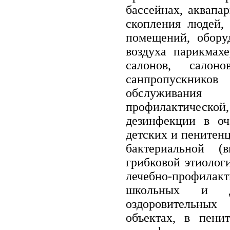
бассейнах, аквапар
скопления людей,
помещений, оборуд
воздуха парикмах
салонов, салон
санпропускник
обслуживани
профилактическ
дезинфекции в оч
детских и пенитен
бактериальной (
грибковой этиолог
лечебно-профила
школьных и др
оздоровительны
объектах, в пени