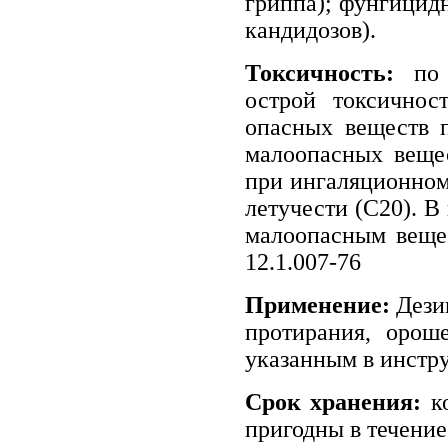
гриппа); фунгицид
кандидозов).
Токсичность:
по 
острой токсичнос
опасных веществ п
малоопасных вещес
при ингаляционном 
летучести (С20). В 
малоопасным веще
12.1.007-76
Применение:
Дези
протирания, орош
указанным в инстр
Срок хранения:
ко
пригодны в течение