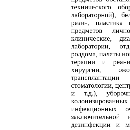
технического обо
лабораторной), бе
резин, пластика 
предметов лич
клинические, диа
лаборатории, отд
роддома, палаты н
терапии и реаним
хирургии, ожо
трансплантации
стоматологии, цен
и т.д.), уборо
колонизирован
инфекционных о
заключительной 
дезинфекции и м