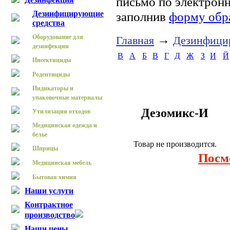
письмо по электрон
Дезинфицирующие
заполнив
форму обр
средства
→
Оборудование для
Главная
Дезинфици
дезинфекции
B
А
Б
В
Г
Д
Ж
З
И
Й
Инсектициды
Родентициды
Индикаторы и
упаковочные материалы
Дезомикс-И
Утилизация отходов
Медицинская одежда и
белье
Товар не производится.
Шприцы
Посм
Медицинская мебель
Бытовая химия
Наши услуги
Контрактное
производство
Наши цены