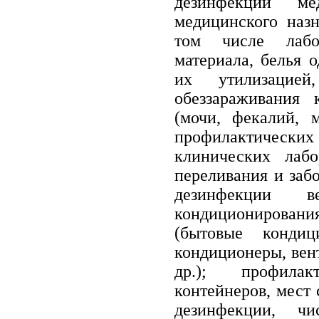
дезинфекции м
медицинского назн
том числе лабор
материала, белья о
их утилизацие
обеззараживания 
(мочи, фекалий, 
профилактических
клинических лабо
переливания и забо
дезинфекции в
кондиционировани
(бытовые кондиц
кондиционеры, вен
др.); профила
контейнеров, мест 
дезинфекции, ч