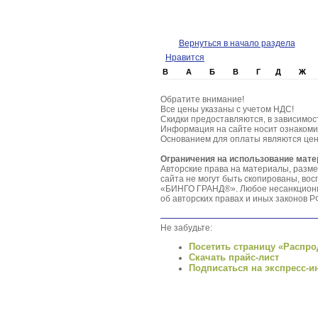
Вернуться в начало раздела
Нравится
B
А
Б
В
Г
Д
Ж
Обратите внимание!
Все цены указаны с учетом НДС!
Скидки предоставляются, в зависимос
Информация на сайте носит ознакоми
Основанием для оплаты являются цен
Ограничения на использование мат
Авторские права на материалы, разм
сайта не могут быть скопированы, в
«БИНГО ГРАНД®». Любое несанкционир
об авторских правах и иных законов Р
Не забудьте:
Посетить страницу «Распро
Скачать прайс-лист
Подписаться на экспресс-и