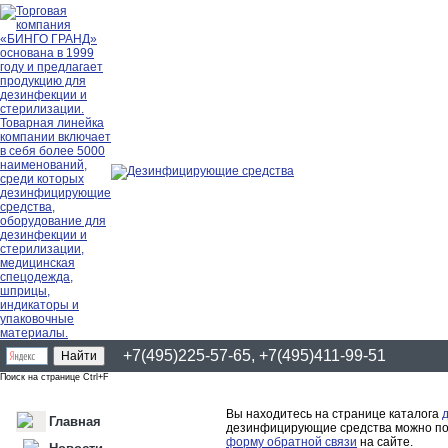
+7(495)225-57-65, +7(495)411-99-51
Поиск на странице Ctrl+F
Вы находитесь на странице каталога
Главная
дезинфицирующие средства можно поз
форму обратной связи
на сайте.