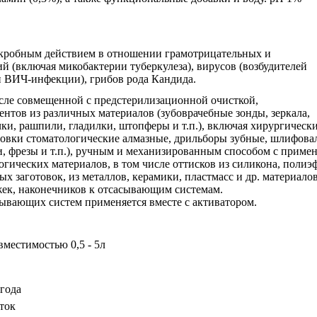
икробным действием в отношении грамотрицательных и
 (включая микобактерии туберкулеза), вирусов (возбудителей
и ВИЧ-инфекции), грибов рода Кандида.
исле совмещенной с предстерилизационной очисткой,
нтов из различных материалов (зубоврачебные зонды, зеркала,
ки, рашпили, гладилки, штопферы и т.п.), включая хирургичес
ловки стоматологические алмазные, дрильборы зубные, шлифова
, фрезы и т.п.), ручным и механизированным способом с примен
огических материалов, в том числе оттисков из силикона, поли
ых заготовок, из металлов, керамики, пластмасс и др. материало
жек, наконечников к отсасывающим системам.
сывающих систем применяется вместе с активатором.
местимостью 0,5 - 5л
 года
уток