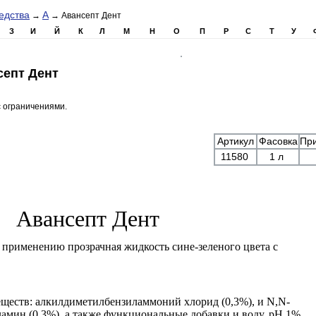
едства
А
→
→ Авансепт Дент
З
И
Й
К
Л
М
Н
О
П
Р
С
Т
У
септ Дент
с ограничениями.
Артикул
Фасовка
Пр
11580
1 л
Авансепт Дент
к применению прозрачная жидкость сине-зеленого цвета с
еществ: алкилдиметилбензиламмоний хлорид (0,3%), и N,N-
амин (0,3%), а также функциональные добавки и воду. рН 1%