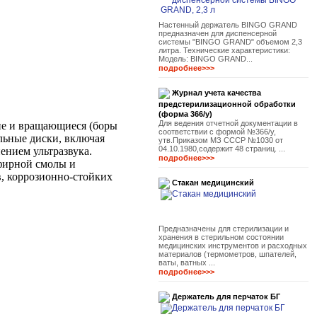
Настенный держатель BINGO GRAND
предназначен для диспенсерной
системы "BINGO GRAND" объемом 2,3
литра. Технические характеристики:
Модель: BINGO GRAND...
подробнее>>>
Журнал учета качества
предстерилизационной обработки
(форма 366/у)
Для ведения отчетной документации в
кие и вращающиеся (боры
соответствии с формой №366/у,
льные диски, включая
утв.Приказом МЗ СССР №1030 от
04.10.1980,содержит 48 страниц. ...
ением ультразвука.
подробнее>>>
эфирной смолы и
в, коррозионно-стойких
Стакан медицинский
Предназначены для стерилизации и
хранения в стерильном состоянии
медицинских инструментов и расходных
материалов (термометров, шпателей,
ваты, ватных ...
подробнее>>>
Держатель для перчаток БГ