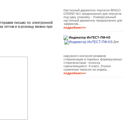
Настенный держатель перчаток BINGO
GRAND №1 предназначен для перчаток
под одну упаковку - Универсальный
настенный держатель предназначен для
отправив письмо по электронной
эффектив...
ва оптом и в розницу можно при
подробнее>>>
Индикатор ИнТЕСТ-ПФ-Н3
Для
наружного контроля режимов
стерилизации в паровых форвакуумных
стерилизаторах -полоска
самоклеящаяся -4 класс.Эталон
сравнения нанесен на индика...
подробнее>>>