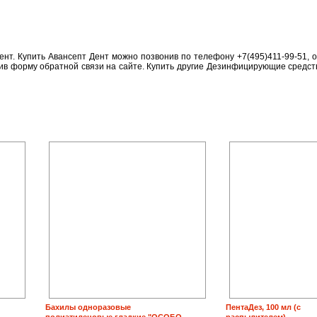
ент. Купить Авансепт Дент можно позвонив по телефону +7(495)411-99-51, 
нив форму обратной связи на сайте. Купить другие Дезинфицирующие средст
Бахилы одноразовые
ПентаДез, 100 мл (с