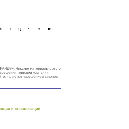
Ф
Х
Ц
Ч
Э
Ю
РАНД®». Никакие материалы с этого
азрешения торговой компании
йте, является нарушением законов
екции и стерилизации