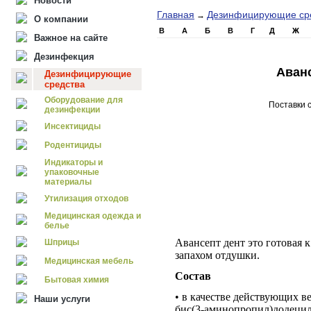
Новости
Главная
Дезинфицирующие ср
→
О компании
B
А
Б
В
Г
Д
Ж
Важное на сайте
Дезинфекция
Аван
Дезинфицирующие
средства
Оборудование для
Поставки 
дезинфекции
Инсектициды
Родентициды
Индикаторы и
упаковочные
материалы
Утилизация отходов
Медицинская одежда и
белье
Авансепт дент это готовая 
Шприцы
запахом отдушки.
Медицинская мебель
Состав
Бытовая химия
• в качестве действующих в
Наши услуги
бис(3-аминопропил)додецил