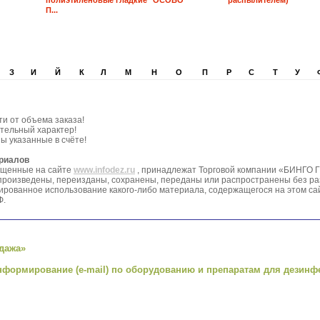
полиэтиленовые гладкие "ОСОБО
распылителем)
П...
З
И
Й
К
Л
М
Н
О
П
Р
С
Т
У
ти от объема заказа!
тельный характер!
ы указанные в счёте!
ериалов
ещенные на сайте
www.infodez.ru
, принадлежат Торговой компании «БИНГО Г
оспроизведены, переизданы, сохранены, переданы или распространены без р
ованное использование какого-либо материала, содержащегося на этом са
Ф.
дажа»
нформирование (e-mail) по оборудованию и препаратам для дезинф