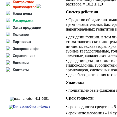
Контрактное
раствора = 10,2 ± 1,0
производство
Спектр действия
Наши цены
• Средство обладает антим
Распродажа
грамположительных бактерий
Заказ продукции
парентеральных гепатитов 
Полезное
• для дезинфекции, в том ч
стоматологических инструме
Партнерам
пинцеты, экскаваторы, крюч
Экспресс-инфо
зубные твердосплавные, го
алмазные, каналонакопители
Справочники
• для дезинфекции стоматол
Вакансии
гидроколлоида, зубопротезн
артикуляров, слепочных ло
Контакты
• для обеззараживания отса
Упаковка
• полиэтиленовые флаконы в
Срок годности
• срок годности средства - 5
• срок использования - 14 с