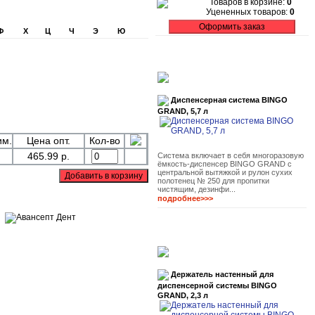
Товаров в корзине:
0
Уцененных товаров:
0
Ф
Х
Ц
Ч
Э
Ю
Диспенсерная система BINGO
GRAND, 5,7 л
им.
Цена опт.
Кол-во
465.99 р.
Система включает в себя многоразовую
ёмкость-диспенсер BINGO GRAND с
центральной вытяжкой и рулон сухих
полотенец № 250 для пропитки
чистящим, дезинфи...
подробнее>>>
Держатель настенный для
диспенсерной системы BINGO
GRAND, 2,3 л