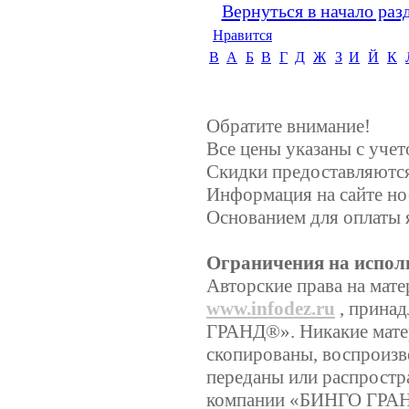
Вернуться в начало раз
Нравится
B
А
Б
В
Г
Д
Ж
З
И
Й
К
Обратите внимание!
Все цены указаны с уче
Скидки предоставляются,
Информация на сайте но
Основанием для оплаты 
Ограничения на испол
Авторские права на мате
www.infodez.ru
, прина
ГРАНД®». Никакие матер
скопированы, воспроизв
переданы или распростр
компании «БИНГО ГРА