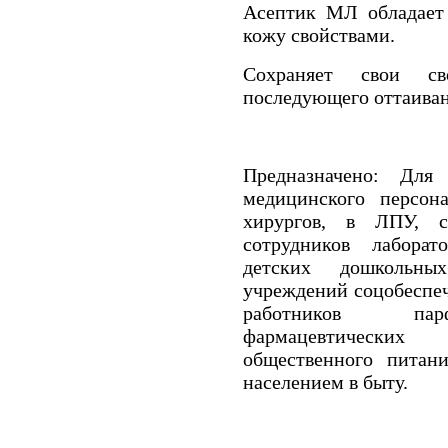
Асептик МЛ обладае
кожу свойствами.
Сохраняет свои св
последующего оттаиван
Предназначено: Для
медицинского персон
хирургов, в ЛПУ, 
сотрудников лаборат
детских дошкольн
учреждений соцобеспе
работников парф
фармацевтически
общественного питан
населением в быту.