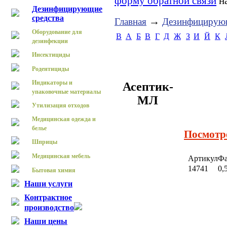
форму обратной связи
на
Дезинфицирующие
средства
→
Главная
Дезинфицирующ
Оборудование для
B
А
Б
В
Г
Д
Ж
З
И
Й
К
дезинфекции
Инсектициды
Родентициды
Индикаторы и
Асептик-
упаковочные материалы
МЛ
Утилизация отходов
Медицинская одежда и
белье
Посмотр
Шприцы
Медицинская мебель
Артикул
Фа
14741
0,
Бытовая химия
Наши услуги
Контрактное
производство
Наши цены