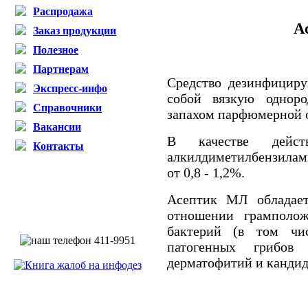
Распродажа
А
Заказ продукции
Полезное
Партнерам
Средство дезинфицир
Экспресс-инфо
собой вязкую однор
Справочники
запахом парфюмерной 
Вакансии
В качестве дейст
Контакты
алкилдиметилбензила
от 0,8 - 1,2%.
Асептик МЛ обладает
отношении грамполож
бактерий (в том чис
патогенных грибов
дерматофитий
и кандид