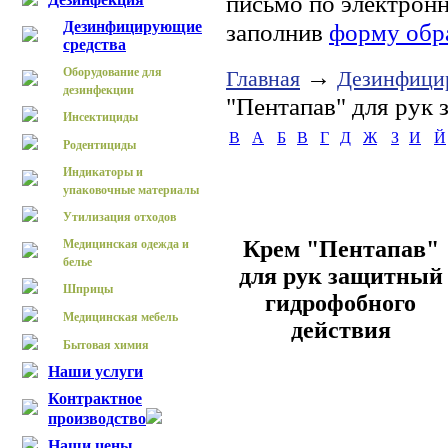
письмо по электрон
Дезинфицирующие
заполнив
форму обр
средства
→
Оборудование для
Главная
Дезинфици
дезинфекции
"Пентапав" для рук
Инсектициды
B
А
Б
В
Г
Д
Ж
З
И
Й
Родентициды
Индикаторы и
упаковочные материалы
Утилизация отходов
Крем "Пентапав"
Медицинская одежда и
белье
для рук защитный
Шприцы
гидрофобного
Медицинская мебель
действия
Бытовая химия
Наши услуги
Контрактное
производство
Наши цены