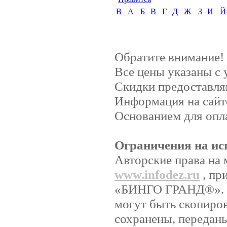
B
А
Б
В
Г
Д
Ж
З
И
Й
Обратите внимание!
Все цены указаны с
Скидки предоставляю
Информация на сайт
Основанием для опла
Ограничения на ис
Авторские права на 
www.infodez.ru
, пр
«БИНГО ГРАНД®». Ни
могут быть скопиро
сохранены, передан