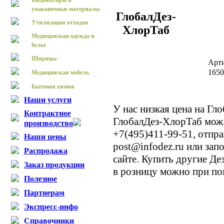
Индикаторы и
упаковочные материалы
ГлобалДез-
Утилизация отходов
ХлорТаб
Медицинская одежда и
белье
Шприцы
Арт
165
Медицинская мебель
Бытовая химия
Наши услуги
У нас низкая цена на Гл
Контрактное
ГлобалДез-ХлорТаб мож
производство
+7(495)411-99-51, отпр
Наши цены
post@infodez.ru или зап
Распродажа
сайте. Купить другие Д
Заказ продукции
в розницу можно при по
Полезное
Партнерам
Экспресс-инфо
Справочники