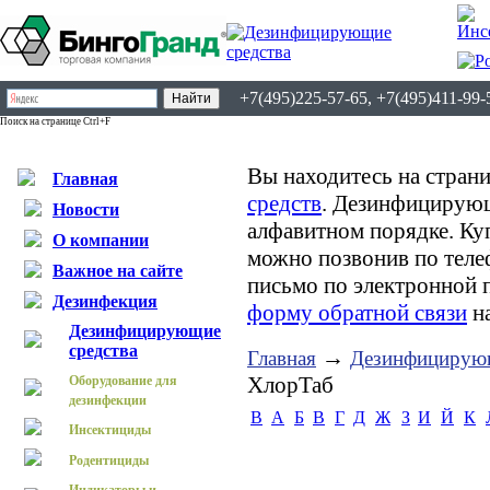
+7(495)225-57-65, +7(495)411-99-
Поиск на странице Ctrl+F
Вы находитесь на страни
Главная
средств
. Дезинфицирующ
Новости
алфавитном порядке. К
О компании
можно позвонив по теле
Важное на сайте
письмо по электронной 
Дезинфекция
форму обратной связи
на
Дезинфицирующие
средства
→
Главная
Дезинфицирующ
ХлорТаб
Оборудование для
дезинфекции
B
А
Б
В
Г
Д
Ж
З
И
Й
К
Инсектициды
Родентициды