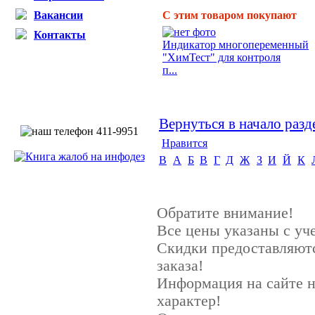
Вакансии
С этим товаром покупают
Контакты
Индикатор многопеременный
"ХимТест" для контроля
п...
Вернуться в начало разд
Нравится
B
А
Б
В
Г
Д
Ж
З
И
Й
К
Обратите внимание!
Все цены указаны с у
Скидки предоставляютс
заказа!
Информация на сайте 
характер!