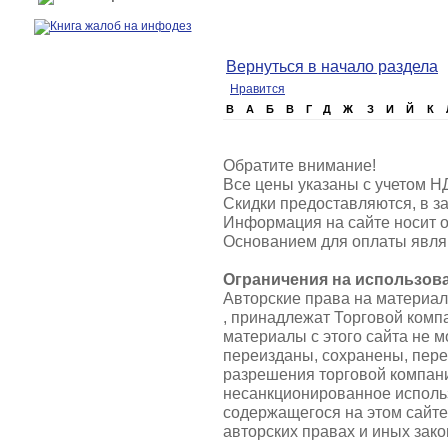
Вернуться в начало раздела
Нравится
B
А
Б
В
Г
Д
Ж
З
И
Й
К
Обратите внимание!
Все цены указаны с учетом Н
Скидки предоставляются, в за
Информация на сайте носит о
Основанием для оплаты являю
Ограничения на использов
Авторские права на материа
, принадлежат Торговой ком
материалы с этого сайта не 
переизданы, сохранены, пер
разрешения торговой компа
несанкционированное использ
содержащегося на этом сайте
авторских правах и иных зако