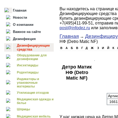
Вы находитесь на странице 
Главная
Дезинфицирующие средства 
Новости
Купить дезинфицирующие сре
+7(495)411-99-51, отправив 
О компании
post@infodez.ru
или заполни
Важное на сайте
Главная
Дезинфициру
→
Дезинфекция
НФ (Detro Matic NF)
Дезинфицирующие
B
А
Б
В
Г
Д
Ж
З
И
Й
К
средства
Оборудование для
дезинфекции
Инсектициды
Детро Матик
НФ (Detro
Родентициды
Matic NF)
Индикаторы и
упаковочные
материалы
Утилизация отходов
Артик
Медицинская одежда и
166
белье
Шприцы
Медицинская мебель
У нас низкая цена на Детро М