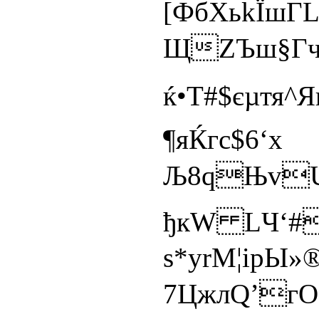
[ФбХьkЇ
ЩZЪш§Гч
ќ•Т#$єµ
¶яЌгс
Љ8qЊv
ђкW LЧ‘#
s*yrM¦iр
7ЦжлQ’гО™