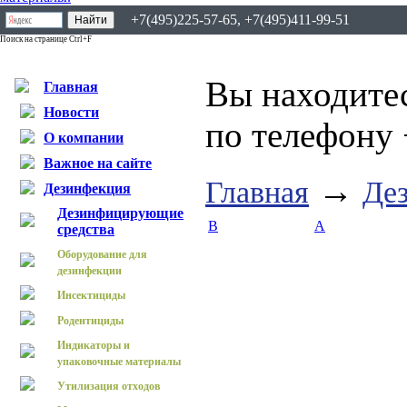
+7(495)225-57-65, +7(495)411-99-51
Поиск на странице Ctrl+F
Вы находитес
Главная
Новости
по телефону 
О компании
Важное на сайте
→
Главная
Де
Дезинфекция
Дезинфицирующие
B
А
средства
Оборудование для
дезинфекции
Инсектициды
Родентициды
Индикаторы и
упаковочные материалы
Утилизация отходов