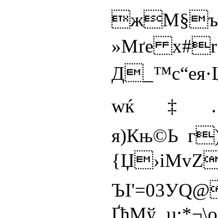
жМ§ъ
­»Мґe x#
Д_™с“ея
wќ‡…з
я)Књ©Ь г
{Џ›iМvZ
ЪI'=03УQ@
ҐђМў_µ;*