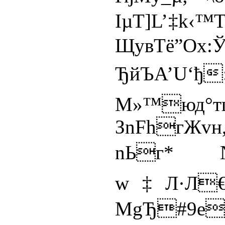
ІµТ]L’‡k‹
ЩyвTё”О
ЂйЪА
М»™юд°т
ЗnFhг
nЬг*№О
w‡Л·Л€с
МgЂ#9е