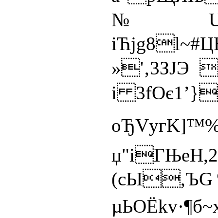
№UPUЦxT
іЋјg8l~
»'‚3ЗJЭ 
і 3fOє1’}
оЂVугK
џ"іГЊeH,
(cЫ,ЪG
µЬOЁkv·¶б