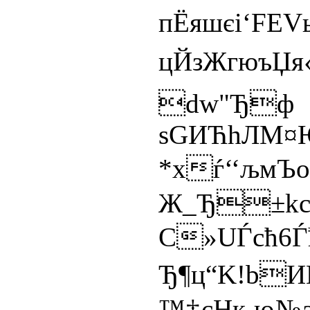
пЁяшєі‘F
цЙзЖгюъЏ
dw"Ђф 
sGИЋhЛМ¤
*хѓ‘‘
Ж_Ђ±kс
C»UЃcћ6
Ђ¶ц“K!b
™‡сHк ю№э