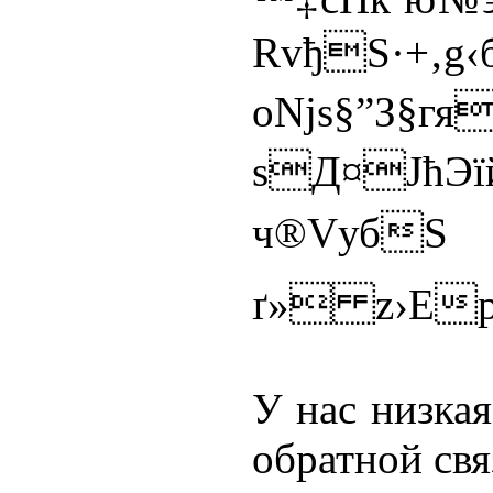
RvђS·+‚g‹
оNjѕ§”З§г
ѕД¤ЈћЭ
ч®VубЅ 
ґ» z
›E
У нас низкая
обратной св