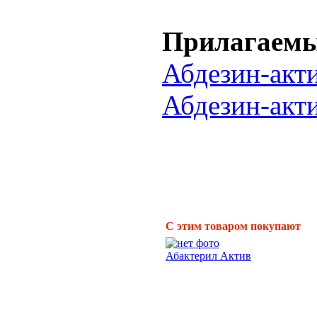
Прилагаемы
Абдезин-акт
Абдезин-акт
С этим товаром покупают
Абактерил Актив