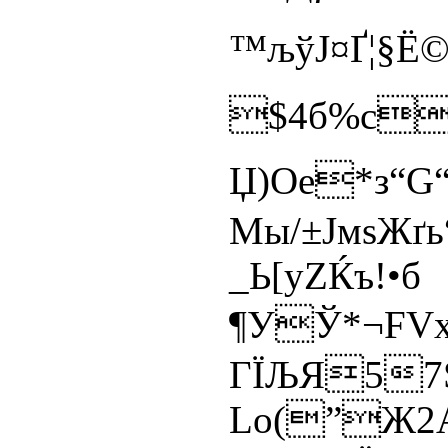
™љўЈ¤Ґ¦§Ё
$4б%с
Џ)Oe*з“G
Мы/±ЈмѕЖґ
_Ь[yZЌъ
¶УЎ*¬FVx
ГЇЉЯ57
Lо(”Ж2А