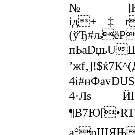
№]K#)ЙА
iд±‡rМ
(ўЂ#љёP
пЬаDџьU
’жf‚
4і#нФavD
4·Лs Йl°
¶B7Ю[•R
а°pЩЯЊ