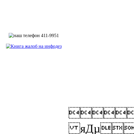

яДµ