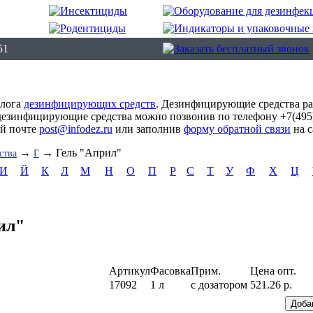
51
алога
дезинфицирующих средств
. Дезинфицирующие средства р
дезинфицирующие средства можно позвонив по телефону +7(495)
ой почте
post@infodez.ru
или заполнив
форму обратной связи
на с
→
→ Гель "Април"
ства
Г
И
Й
К
Л
М
Н
О
П
Р
С
Т
У
Ф
Х
Ц
ил"
Артикул
Фасовка
Прим.
Цена опт.
17092
1 л
с дозатором
521.26 р.