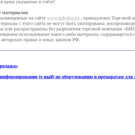
я цены указанные в счёте!
е материалов
 размещенные на сайте
www.infodez.ru
, принадлежат Торговой 
иалы с этого сайта не могут быть скопированы, воспроизвед
ны или распространены без разрешения торговой компании «Б
анное использование какого-либо материала, содержащегося на
 авторских правах и иных законов РФ.
продажа»
-информирование (e-mail) по оборудованию и препаратам для