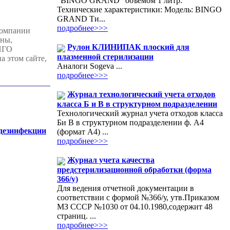
"BINGO GRAND" объемом 1 литр.
Технические характеристики: Модель: BINGO
GRAND Ти...
подробнее>>>
компании
ены,
Рулон КЛИНИПАК плоский для
ИНГО
плазменной стерилизации
 этом сайте,
Аналоги Sogeva ...
подробнее>>>
Журнал технологический учета отходов
класса Б и В в структурном подразделении
Технологический журнал учета отходов класса
Би В в структурном подразделении ф. А4
 дезинфекции
(формат А4) ...
подробнее>>>
Журнал учета качества
предстерилизационной обработки (форма
366/у)
Для ведения отчетной документации в
соответствии с формой №366/у, утв.Приказом
МЗ СССР №1030 от 04.10.1980,содержит 48
страниц. ...
подробнее>>>