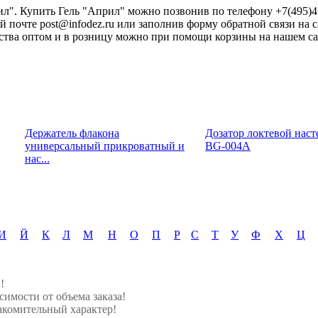
ил". Купить Гель "Април" можно позвонив по телефону +7(495)4
 почте post@infodez.ru или заполнив форму обратной связи на с
тва оптом и в розницу можно при помощи корзины на нашем са
Держатель флакона
Дозатор локтевой нас
универсальный прикроватный и
BG-004A
нас...
И
Й
К
Л
М
Н
О
П
Р
С
Т
У
Ф
Х
Ц
!
симости от объема заказа!
акомительный характер!