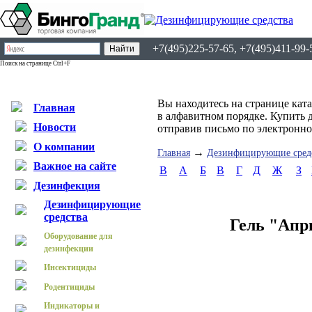
+7(495)225-57-65, +7(495)411-99-
Поиск на странице Ctrl+F
Вы находитесь на странице кат
Главная
в алфавитном порядке. Купить 
Новости
отправив письмо по электронн
О компании
→
Главная
Дезинфицирующие сред
Важное на сайте
B
А
Б
В
Г
Д
Ж
З
Дезинфекция
Дезинфицирующие
средства
Гель "Апр
Оборудование для
дезинфекции
Инсектициды
Родентициды
Индикаторы и