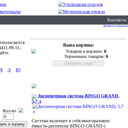
Контакты
Добавить в избранное
асполагаются
Ваша корзина:
411-99-51,
Товаров в корзине:
0
айте.
Уцененных товаров:
0
Ч
Э
Ю
Диспенсерная система BINGO GRAND,
5,7 л
Кол-во
Система включает в себя многоразовую
ёмкость-диспенсер BINGO GRAND с