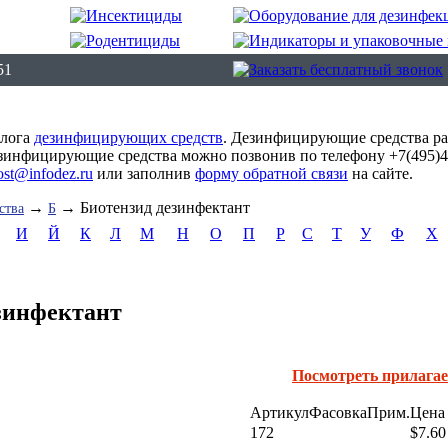
51
алога
дезинфицирующих средств
. Дезинфицирующие средства ра
зинфицирующие средства можно позвонив по телефону +7(495)41
ost@infodez.ru
или заполнив
форму обратной связи
на сайте.
→
→ Биотензид дезинфектант
ства
Б
И
Й
К
Л
М
Н
О
П
Р
С
Т
У
Ф
Х
зинфектант
Посмотреть прилага
Артикул
Фасовка
Прим.
Цена 
172
$7.60