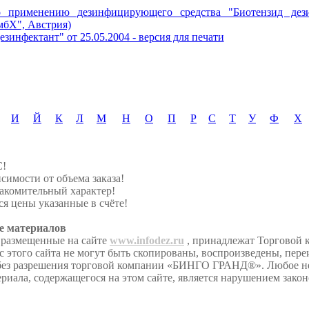
о применению дезинфицирующего средства "Биотензид дези
бХ", Австрия)
зинфектант" от 25.05.2004 - версия для печати
И
Й
К
Л
М
Н
О
П
Р
С
Т
У
Ф
Х
С!
симости от объема заказа!
акомительный характер!
я цены указанные в счёте!
е материалов
 размещенные на сайте
www.infodez.ru
, принадлежат Торговой
этого сайта не могут быть скопированы, воспроизведены, пере
 без разрешения торговой компании «БИНГО ГРАНД®». Любое 
риала, содержащегося на этом сайте, является нарушением закон