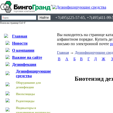
+7(495)225-57-65, +7(495)411-99-
Поиск на странице Ctrl+F
Вы находитесь на странице кат
Главная
алфавитном порядке. Купить де
Новости
письмо по электронной почте
p
О компании
→
Главная
Дезинфицирующие сред
Важное на сайте
B
А
Б
В
Г
Д
Ж
З
Дезинфекция
Дезинфицирующие
средства
Биотензид де
Оборудование для
дезинфекции
Инсектициды
Родентициды
Индикаторы и
упаковочные материалы