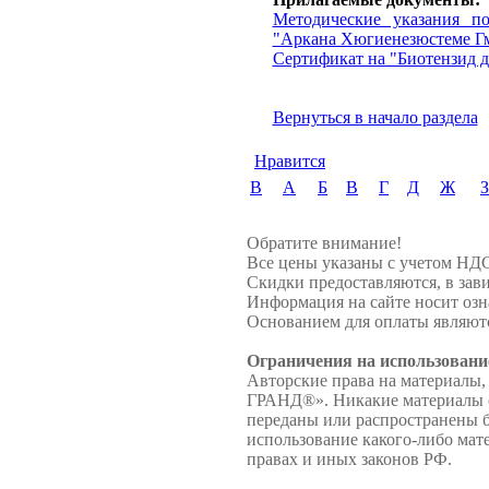
Методические указания п
"Аркана Хюгиенезюстеме Гм
Сертификат на "Биотензид де
Вернуться в начало раздела
Нравится
B
А
Б
В
Г
Д
Ж
З
Обратите внимание!
Все цены указаны с учетом НД
Скидки предоставляются, в зави
Информация на сайте носит озн
Основанием для оплаты являютс
Ограничения на использовани
Авторские права на материалы,
ГРАНД®». Никакие материалы с 
переданы или распространены
использование какого-либо мате
правах и иных законов РФ.