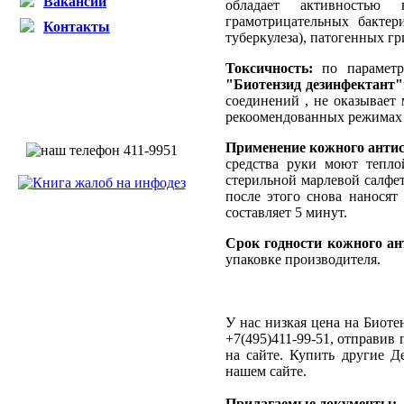
Вакансии
обладает активностью
грамотрицательных бакте
Контакты
туберкулеза), патогенных гр
Токсичность:
по параметру
"Биотензид дезинфектант"
соединений , не оказывает
рекоомендованных режимах
Применение кожного анти
средства руки моют тепл
стерильной марлевой салфет
после этого снова наносят
составляет 5 минут.
Срок годности кожного а
упаковке производителя.
У нас низкая цена на Биоте
+7(495)411-99-51, отправив
на сайте. Купить другие 
нашем сайте.
Прилагаемые документы: