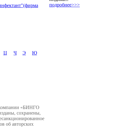
подробнее>>>
нфектант"(фирма
Ц
Ч
Э
Ю
 компании «БИНГО
изданы, сохранены,
несанкционированное
ов об авторских