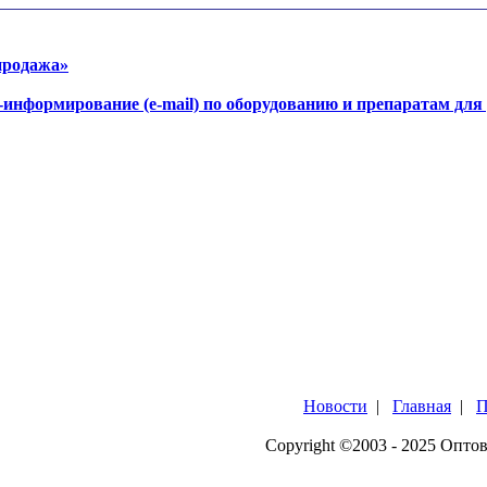
продажа»
-информирование (e-mail) по оборудованию и препаратам для
Новости
|
Главная
|
П
Copyright ©2003 - 2025 Опто