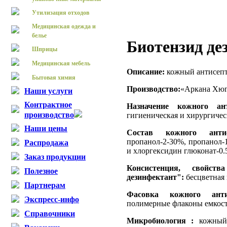
Утилизация отходов
Медицинская одежда и
белье
Биотензид де
Шприцы
Медицинская мебель
Описание:
кожный антисеп
Бытовая химия
Производство:
«Аркана Хюг
Наши услуги
Контрактное
Назначение кожного а
производство
гигиеническая и хирургичес
Наши цены
Состав кожного ант
пропанол-2-30%, пропанол-
Распродажа
и хлоргексидин глюконат-0
Заказ продукции
Консистенция, свойс
Полезное
дезинфектант"
:
бесцветная 
Партнерам
Фасовка кожного ант
Экспресс-инфо
полимерные флаконы емкость
Справочники
Микробиология :
кожный