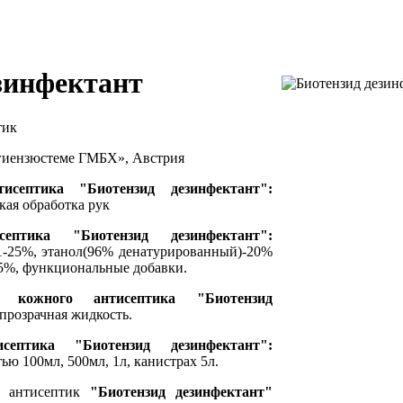
зинфектант
тик
иензюстеме ГМБХ», Австрия
нтисептика
"Биотензид дезинфектант"
:
кая обработка рук
исептика
"Биотензид дезинфектант"
:
1-25%, этанол(96% денатурированный)-20%
.5%, функциональные добавки.
тва кожного антисептика
"Биотензид
прозрачная жидкость.
исептика
"Биотензид дезинфектант"
:
ю 100мл, 500мл, 1л, канистрах 5л.
 антисептик
"Биотензид дезинфектант"