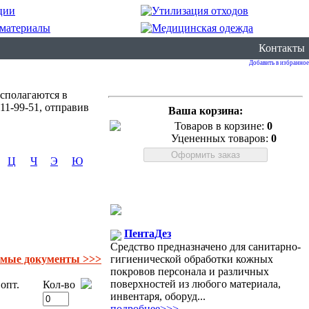
Контакты
Добавить в избранное
сполагаются в
1-99-51, отправив
Ваша корзина:
Товаров в корзине:
0
Уцененных товаров:
0
Ц
Ч
Э
Ю
ПентаДез
Средство предназначено для санитарно-
гигиенической обработки кожных
емые документы >>>
покровов персонала и различных
поверхностей из любого материала,
опт.
Кол-во
инвентаря, оборуд...
подробнее>>>