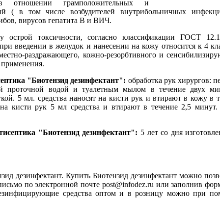
 в отношении грамположительных и
рий ( в том числе возбудителей внутрибольничных инфекци
ибов, вирусов гепатита В и ВИЧ.
 острой токсичности, согласно классификации ГОСТ 12.1.
при введении в желудок и нанесении на кожу относится к 4 к
 местно-раздражающего, кожно-резорбтивного и сенсибилизиру
 применения.
септика
"Биотензид дезинфектант"
:
обработка рук хирургов: 
ой проточной водой и туалетным мылом в течение двух ми
кой. 5 мл. средства наносят на кисти рук и втирают в кожу в т
 на кисти рук 5 мл средства и втирают в течение 2,5 минут.
нтисептика
"Биотензид дезинфектант"
:
5 лет со дня изготовл
нзид дезинфектант. Купить Биотензид дезинфектант можно поз
 письмо по электронной почте post@infodez.ru или заполнив фор
Дезинфицирующие средства оптом и в розницу можно при п