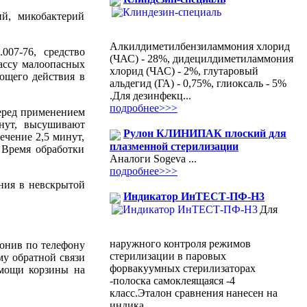
й, микобактерий
Алкилдиметилбензиламмония хлорид
007-76, средство
(ЧАС) - 28%, дидецилдиметиламмония
лассу малоопасных
хлорид (ЧАС) - 2%, глутаровый
ющего действия в
альдегид (ГА) - 0,75%, глиоксаль - 5%
.Для дезинфекц...
подробнее>>>
перед применением
нут, высушивают
Рулон КЛИНИПАК плоский для
ечение 2,5 минут,
плазменной стерилизации
 Время обработки
Аналоги Sogeva ...
подробнее>>>
ения в невскрытой
Индикатор ИнТЕСТ-ПФ-Н3
Для
наружного контроля режимов
вонив по телефону
стерилизации в паровых
му обратной связи
форвакуумных стерилизаторах
омощи корзины на
-полоска самоклеящаяся -4
класс.Эталон сравнения нанесен на
индика...