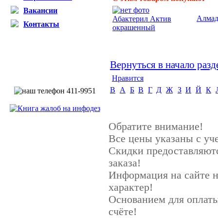
Вакансии
Алмад
Абактерил Актив
Контакты
окрашенный
Вернуться в начало разд
Нравится
B
А
Б
В
Г
Д
Ж
З
И
Й
К
Обратите внимание!
Все цены указаны с у
Скидки предоставляютс
заказа!
Информация на сайте 
характер!
Основанием для оплаты
счёте!