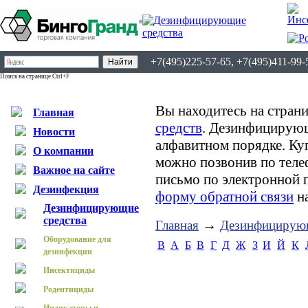
+7(495)225-57-65, +7(495)411-99-
Поиск на странице Ctrl+F
Вы находитесь на страни
Главная
средств
. Дезинфицирующ
Новости
алфавитном порядке. К
О компании
можно позвонив по теле
Важное на сайте
письмо по электронной 
Дезинфекция
форму обратной связи
на
Дезинфицирующие
средства
→
Главная
Дезинфицирующ
Оборудование для
B
А
Б
В
Г
Д
Ж
З
И
Й
К
дезинфекции
Инсектициды
Родентициды