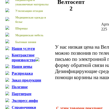
Индикаторы и
Велтосепт
упаковочные материалы
2
Утилизация отходов
Медицинская одежда и
белье
Арт
Шприцы
225
Медицинская мебель
Бытовая химия
У нас низкая цена на Ве
Наши услуги
можно позвонив по теле
Контрактное
письмо по электронной п
производство
форму обратной связи на
Наши цены
Дезинфицирующие средс
Распродажа
помощи корзины на наше
Заказ продукции
Полезное
Партнерам
Экспресс-инфо
Справочники
С этим товаром покупают