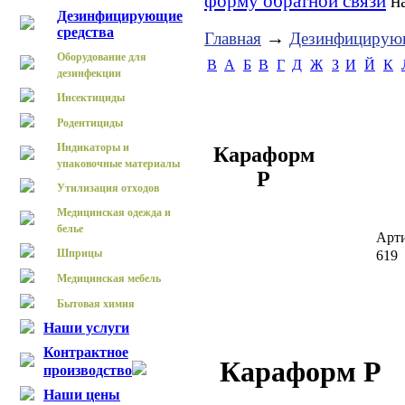
форму обратной связи
на
Дезинфицирующие
средства
→
Главная
Дезинфицирующ
Оборудование для
B
А
Б
В
Г
Д
Ж
З
И
Й
К
дезинфекции
Инсектициды
Родентициды
Индикаторы и
Караформ
упаковочные материалы
Р
Утилизация отходов
Медицинская одежда и
белье
Арт
Шприцы
619
Медицинская мебель
Бытовая химия
Наши услуги
Контрактное
Караформ Р
производство
Наши цены