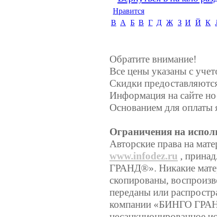
Нравится
B
А
Б
В
Г
Д
Ж
З
И
Й
К
Обратите внимание!
Все цены указаны с уче
Скидки предоставляются,
Информация на сайте но
Основанием для оплаты 
Ограничения на испол
Авторские права на мате
www.infodez.ru
, прина
ГРАНД®». Никакие матер
скопированы, воспроизв
переданы или распростр
компании «БИНГО ГРА
несанкционированное ис