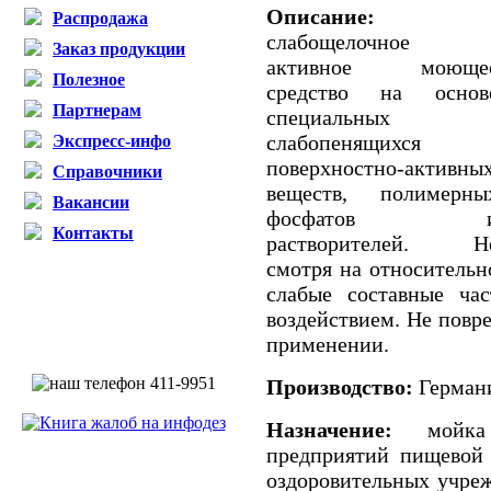
Описание:
Распродажа
слабощелочное
Заказ продукции
активное моюще
Полезное
средство на основ
Партнерам
специальных
слабопенящихся
Экспресс-инфо
поверхностно-активны
Справочники
веществ, полимерны
Вакансии
фосфатов 
Контакты
растворителей. Н
смотря на относительн
слабые составные ча
воздействием. Не повр
применении.
Производство:
Герман
Назначение:
мойка 
предприятий пищевой
оздоровительных учре