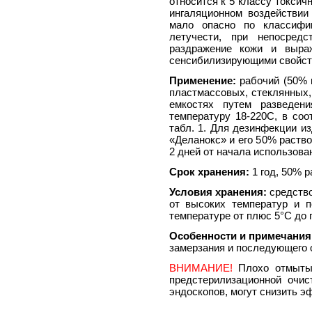
относится к 5 классу токсич
ингаляционном воздействи
мало опасно по классифи
летучести, при непосредс
раздражение кожи и выраж
сенсибилизирующими свойст
Применение:
рабочий (50% п
пластмассовых, стеклянных,
емкостях путем разведен
температуру 18-220С, в соо
табл. 1. Для дезинфекции и
«Деланокс» и его 50% раство
2 дней от начала использова
Срок хранения:
1 год, 50% р
Условия хранения:
средств
от высоких температур и 
температуре от плюс 5°С до 
Особенности и примечания
замерзания и последующего 
ВНИМАНИЕ!
Плохо отмытые
предстерилизационной очис
эндоскопов, могут снизить э