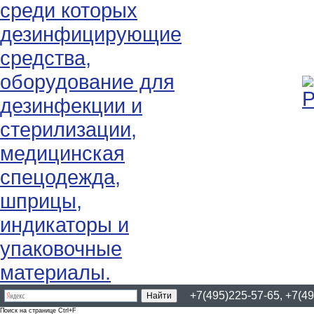
+7(495)225-57-65, +7(49
Поиск на странице Ctrl+F