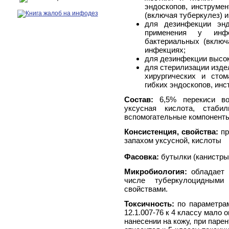
эндоскопов, инструмен
(включая туберкулез) 
для дезинфекции эн
применения у инф
бактериальных (включ
инфекциях;
для дезинфекции высок
для стерилизации изде
хирургических и стом
гибких эндоскопов, инс
Состав:
6,5% перекиси во
уксусная кислота, стабил
вспомогательные компоненты;
Консистенция, свойства:
пр
запахом уксусной, кислоты
Фасовка:
бутылки (канистры
Микробиология:
обладает 
числе туберкулоцидным
свойствами.
Токсичность:
по параметрам
12.1.007-76 к 4 классу мало
нанесении на кожу, при паре