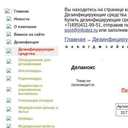
Вы находитесь на странице 
Главная
Дезинфицирующие средства 
Новости
Купить дезинфицирующие сре
+7(495)411-99-51, отправив 
О компании
post@infodez.ru
или заполни
Важное на сайте
Главная
Дезинфициру
→
Дезинфекция
B
А
Б
В
Г
Д
Ж
З
И
Й
К
Дезинфицирующие
средства
Оборудование для
дезинфекции
Деланокс
Инсектициды
Родентициды
Товар не
производится.
Индикаторы и
упаковочные
По
материалы
Утилизация отходов
Артик
Медицинская одежда и
белье
31
Шприцы
Медицинская мебель