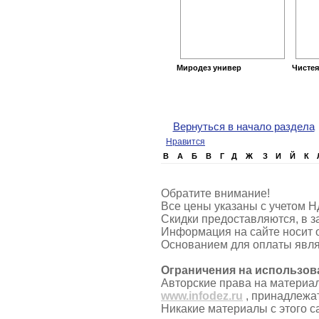
Миродез универ
Чисте
Вернуться в начало раздела
Нравится
B
А
Б
В
Г
Д
Ж
З
И
Й
К
Обратите внимание!
Все цены указаны с учетом Н
Скидки предоставляются, в з
Информация на сайте носит 
Основанием для оплаты явля
Ограничения на использов
Авторские права на материа
www.infodez.ru
, принадлежа
Никакие материалы с этого с