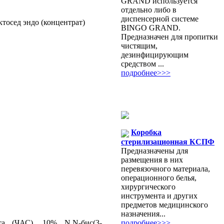
GRAND используется
отдельно либо в
диспенсерной системе
BINGO GRAND.
Предназначен для пропитки
чистящим,
дезинфицирующим
средством ...
подробнее>>>
Коробка
стерилизационная КСПФ
Предназначены для
размещения в них
перевязочного материала,
операционного белья,
хирургического
инструмента и других
предметов медицинского
назначения...
подробнее>>>
та (ЧАС), 10% N,N-бис(3-