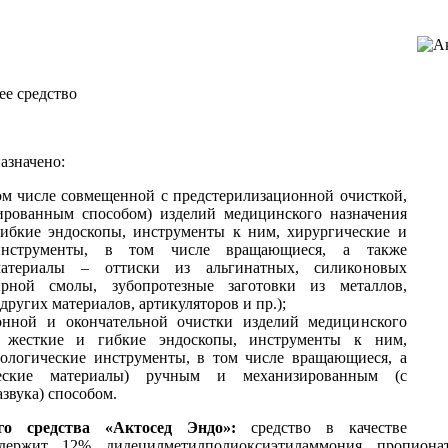
о
е средство
азначено:
ом числе совмещенной с предстерилизационной очисткой,
ированным способом) изделий медицинского назначения
гибкие эндоскопы, инструменты к ним, хирургические и
 инструменты, в том числе вращающиеся, а также
материалы – оттиски из альгинатных, силиконовых
ирной смолы, зубопротезные заготовки из металлов,
других материалов, артикуляторов и пр.);
онной и окончательной очистки изделий медицинского
я жесткие и гибкие эндоскопы, инструменты к ним,
тологические инструменты, в том числе вращающиеся, а
ческие материалы) ручным и механизированным (с
звука) способом.
го средства «Актосед Эндо»:
средство в качестве
держит 12% дидецилметилполиоксиэтиламмония пропиона