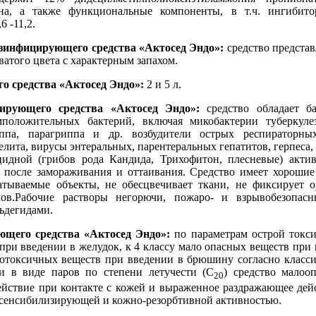
на, а также функциональные компоненты, в т.ч. ингибит
6 -11,2.
езинфицирующего средства «Актосед Эндо»:
средство представ
атого цвета с характерным запахом.
о средства «Актосед Эндо»:
2 и 5 л.
ирующего средства «Актосед Эндо»:
средство обладает б
положительных бактерий, включая микобактерии туберкулез
ппа, парагриппа и др. возбудители острых респираторны
елита, вирусы энтеральных, парентеральных гепатитов, герпеса
идной (грибов рода Кандида, Трихофитон, плесневые) актив
 после замораживания и оттаивания. Средство имеет хорош
атываемые объекты, не обесцвечивает ткани, не фиксирует о
ов.Рабочие растворы негорючи, пожаро- и взрывобезопасны
ьдегидами.
ющего средства «Актосед Эндо»:
по параметрам острой токси
при введении в желудок, к 4 классу мало опасных веществ при
малотоксичных веществ при введении в брюшину согласно клас
и в виде паров по степени летучести (С
) средство малоо
20
йствие при контакте с кожей и выраженное раздражающее дей
т сенсибилизирующей и кожно-резорбтивной активностью.