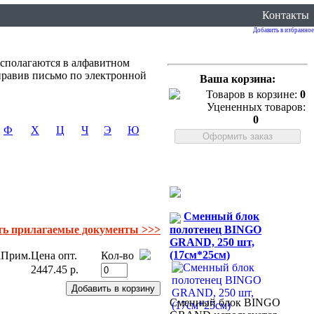
Контакты
Добавить в избранное
сполагаются в алфавитном
правив письмо по электронной
Ваша корзина:
Товаров в корзине:
0
Уцененных товаров:
0
Ф
Х
Ц
Ч
Э
Ю
Сменный блок
полотенец BINGO
ть прилагаемые документы >>>
GRAND, 250 шт,
(17см*25см)
а
Прим.
Цена опт.
Кол-во
2447.45 р.
Сменный блок BINGO