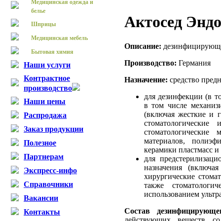
Медицинская одежда и
белье
Актосед Энд
Шприцы
Медицинская мебель
Описание:
дезинфицирующе
Бытовая химия
Производство:
Германия
Наши услуги
Контрактное
Назначение:
средство предн
производство
для дезинфекции (в т
Наши цены
в том числе механиз
(включая жесткие и 
Распродажа
стоматологические
Заказ продукции
стоматологические 
материалов, полиэф
Полезное
керамики пластмасс и 
Партнерам
для предстерилизаци
назначения (включа
Экспресс-инфо
хирургические стома
Справочники
также стоматологи
использованием ультра
Вакансии
Состав дезинфицирующе
Контакты
действующих веществ со