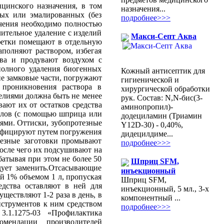
инского назначения, в том
назначения...
вых или эмалированных (без
подробнее>>>
чения необходимо полностью
лительное удаление с изделий
Макси-Септ Аква
фетки помещают в отдельную
аполняют раствором, избегая
тва и продувают воздухом с
олного удаления биогенных
Кожный антисептик для
ие замковые части, погружают
гигиенической и
 проникновения раствора в
хирургической обработки
делиями должна быть не менее
рук. Состав: N,N-бис(3-
ают их от остатков средства
аминопропил)-
алов (с помощью шприца или
додециламин (Триамин
ями. Оттиски, зубопротезные
Y12D-30) - 0,40%,
инфицируют путем погружения
дидецилдиме...
тезные заготовки промывают
подробнее>>>
после чего их подсушивают на
батывая при этом не более 50
Шприц SFM,
дует заменить.Отсасывающие
инъекционный
й 1% объемом 1 л, пропуская
Шприц SFM,
едства оставляют в ней для
инъекционный, 5 мл., 3-х
ществляют 1-2 раза в день, в
компонентный ...
нструментов к ним средством
подробнее>>>
.1.1275-03 «Профилактика
мендации производителей