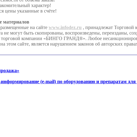
акомительный характер!
я цены указанные в счёте!
е материалов
 размещенные на сайте
www.infodez.ru
, принадлежат Торгово
та не могут быть скопированы, воспроизведены, переизданы, со
я торговой компании «БИНГО ГРАНД®». Любое несанкционирова
на этом сайте, является нарушением законов об авторских права
продажа»
-информирование (e-mail) по оборудованию и препаратам для