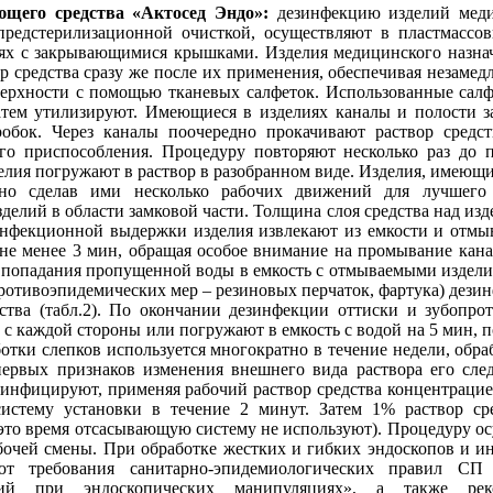
щего средства «Актосед Эндо»:
дезинфекцию изделий медиц
редстерилизационной очисткой, осуществляют в пластмассо
тях с закрывающимися крышками. Изделия медицинского назна
р средства сразу же после их применения, обеспечивая незамед
верхности с помощью тканевых салфеток. Использованные сал
атем утилизируют. Имеющиеся в изделиях каналы и полости з
обок. Через каналы поочередно прокачивают раствор средс
 приспособления. Процедуру повторяют несколько раз до п
елия погружают в раствор в разобранном виде. Изделия, имеющ
ьно сделав ими несколько рабочих движений для лучшего
делий в области замковой части. Толщина слоя средства над из
инфекционной выдержки изделия извлекают из емкости и отмыв
не менее 3 мин, обращая особое внимание на промывание кан
ая попадания пропущенной воды в емкость с отмываемыми издели
противоэпидемических мер – резиновых перчаток, фартука) дез
ства (табл.2). По окончании дезинфекции оттиски и зубопро
 с каждой стороны или погружают в емкость с водой на 5 мин, 
ботки слепков используется многократно в течение недели, обра
первых признаков изменения внешнего вида раствора его сле
зинфицируют, применяя рабочий раствор средства концентрацие
истему установки в течение 2 минут. Затем 1% раствор ср
 это время отсасывающую систему не используют). Процедуру осу
бочей смены. При обработке жестких и гибких эндоскопов и и
т требования санитарно-эпидемиологических правил СП 3
ий при эндоскопических манипуляциях», а также реко