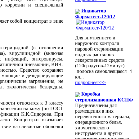
ор коррозии и специальный
Индикатор
Фарматест-120/12
ляет собой концентрат в виде
Для внутреннего и
наружного контроля
актерицидной (в отношении
паровой стерилизации
а), вирулицидной (включая
водных растворов
х инфекций, энтеровирусы,
лекарственных средств
, атипичной пневмонии, ВИЧ-
(120градусов-12минут)
ностью. Средство сохраняет
-полоска самоклеящаяся -4
ие моющие и дезодорирующие
кл...
рганические загрязнения, не
подробнее>>>
, экологически безвредны.
Коробка
стерилизационная КСПФ
чности относится к 3 классу
Предназначены для
 нанесении на кожу (по ГОСТ
размещения в них
сификации К.К.Сидорова. При
перевязочного материала,
пасно. Концентрат оказывает
операционного белья,
ствие на слизистые оболочки
хирургического
инструмента и других
предметов медицинского