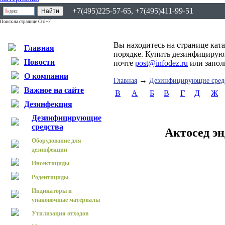
+7(495)225-57-65, +7(495)411-99-51
Поиск на странице Ctrl+F
Вы находитесь на странице кат
Главная
порядке. Купить дезинфицирующ
Новости
почте
post@infodez.ru
или запо
О компании
→
Главная
Дезинфицирующие сред
Важное на сайте
B
А
Б
В
Г
Д
Ж
Дезинфекция
Дезинфицирующие
средства
Актосед эн
Оборудование для
дезинфекции
Инсектициды
Родентициды
Индикаторы и
упаковочные материалы
Утилизация отходов