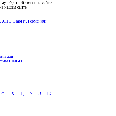
рму обратной связи на сайте.
а нашем сайте.
"ACTO GmbH", Германия)
ный для
стемы BINGO
Ф
Х
Ц
Ч
Э
Ю