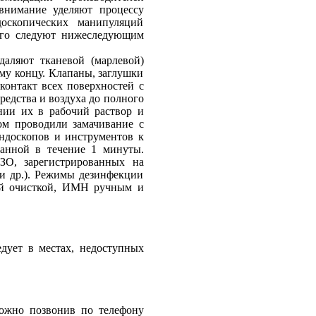
 внимание уделяют процессу
оскопических манипуляций
рого следуют нижеследующим
даляют тканевой (марлевой)
ому концу. Клапаны, заглушки
контакт всех поверхностей с
редства и воздуха до полного
ии их в рабочий раствор и
ом проводили замачивание с
ндоскопов и инструментов к
ванной в течение 1 минуты.
О, зарегистрированных на
 и др.). Режимы дезинфекции
ой очисткой, ИМН ручным и
едует в местах, недоступных
можно позвонив по телефону