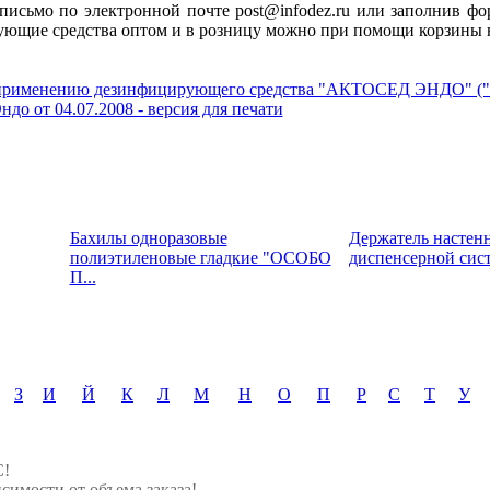
 письмо по электронной почте post@infodez.ru или заполнив фо
ющие средства оптом и в розницу можно при помощи корзины н
о применению дезинфицирующего средства "АКТОСЕД ЭНДО" (
до от 04.07.2008 - версия для печати
Бахилы одноразовые
Держатель настен
полиэтиленовые гладкие "ОСОБО
диспенсерной си
П...
З
И
Й
К
Л
М
Н
О
П
Р
С
Т
У
С!
симости от объема заказа!