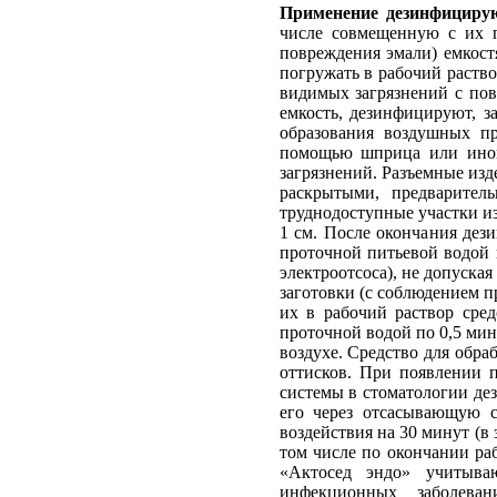
Применение дезинфицирую
числе совмещенную с их п
повреждения эмали) емкос
погружать в рабочий раство
видимых загрязнений с по
емкость, дезинфицируют, з
образования воздушных пр
помощью шприца или иного
загрязнений. Разъемные изд
раскрытыми, предварител
труднодоступные участки из
1 см. После окончания дез
проточной питьевой водой 
электроотсоса), не допуск
заготовки (с соблюдением 
их в рабочий раствор сред
проточной водой по 0,5 мин
воздухе. Средство для обра
оттисков. При появлении 
системы в стоматологии де
его через отсасывающую с
воздействия на 30 минут (в
том числе по окончании ра
«Актосед эндо» учитываю
инфекционных заболеван