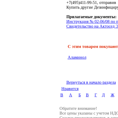
+7(495)411-99-51, отправив
Купить другие Дезинфициру
Прилагаемые документы:
Инструкция № 02-06/08 п
Свидетельство на Актосед Эн
С этим товаром покупают
Аламинол
Вернуться в начало раздела
Нравится
B
А
Б
В
Г
Д
Ж
Обратите внимание!
Все цены указаны с учетом НД
Скидки предоставляются, в зави