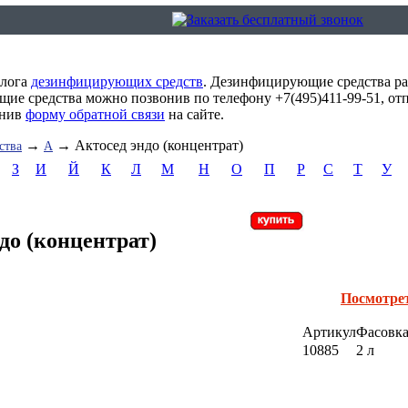
алога
дезинфицирующих средств
. Дезинфицирующие средства ра
ие средства можно позвонив по телефону +7(495)411-99-51, от
лнив
форму обратной связи
на сайте.
→
→ Актосед эндо (концентрат)
ства
А
З
И
Й
К
Л
М
Н
О
П
Р
С
Т
У
до (концентрат)
Посмотре
Артикул
Фасовк
10885
2 л