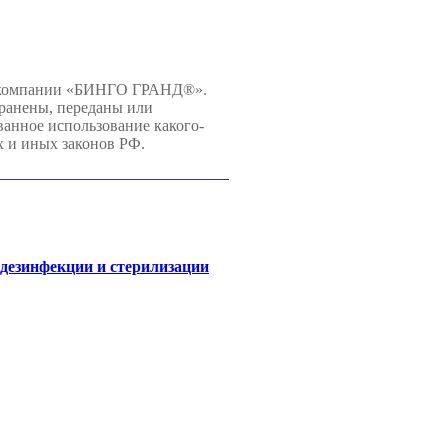
й компании «БИНГО ГРАНД®».
хранены, переданы или
нное использование какого-
х и иных законов РФ.
 дезинфекции и стерилизации