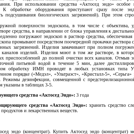
вания. При использовании средства «Актосед эндо» особое
. К обработке оборудования приступают сразу после энд
ать подсушивания биологических загрязнений). При этом ст
ружной поверхности эндоскопа, в том числе с объектива, у
творе средства, в направлении от блока управления к дистальн
едленно погружают эндоскоп в раствор средства, обеспечивая 
скопа промывают посредством поочередной прокачки раствора с
ных загрязнений. Изделия замачивают при полном погружен
 каналов изделий. Изделия моют в том же растворе, в котор
ых приспособлений до полной очистки всех каналов. Отмыв э
точной питьевой водой в течение 5 мин, далее дистиллиро
бом обработку ИМН проводят в любых установках типа УЗ
нном порядке («Медэл», «Ультраэст», «Кристалл-5», «Серьга»
. Режимы дезинфекции, совмещенной с предстерилизационн
 указаны в таблицах 3-5.
рующего средства «Актосед Эндо»:
3 года
ицирующего средства «Актосед Эндо»:
хранить средство сл
 продуктов и лекарственных веществ.
осед эндо (концентрат). Купить Актосед эндо (концентрат) 