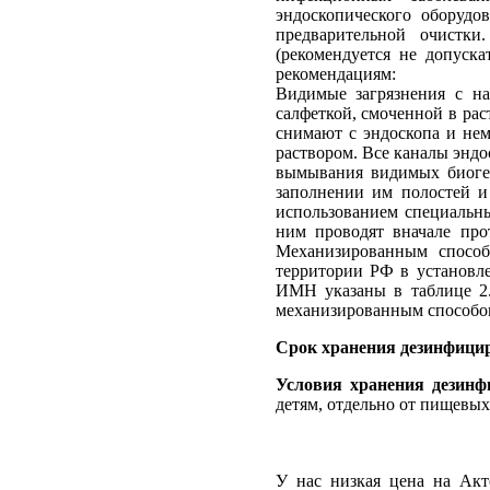
эндоскопического оборудо
предварительной очистки
(рекомендуется не допуск
рекомендациям:
Видимые загрязнения с на
салфеткой, смоченной в рас
снимают с эндоскопа и нем
раствором. Все каналы эндо
вымывания видимых биоген
заполнении им полостей и
использованием специальн
ним проводят вначале про
Механизированным спосо
территории РФ в установле
ИМН указаны в таблице 2
механизированным способом
Срок хранения дезинфици
Условия хранения дезинф
детям, отдельно от пищевых
У нас низкая цена на Акт