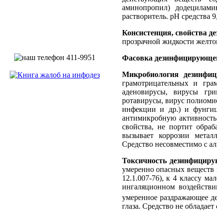
аминопропил) додецилами
растворитель. рН средства 9,
Консистенция, свойства д
прозрачной жидкости желтов
Фасовка дезинфицирующег
Микробиология дезинфиц
грамотрицательных и грам
аденовирусы, вирусы гри
ротавирусы, вирус полиоми
инфекции и др.) и фунгиц
антимикробную активность
свойства, не портит обраб
вызывает коррозии металл
Средство несовместимо с ал
Токсичность дезинфициру
умеренно опасных веществ 
12.1.007-76), к 4 классу 
ингаляционном воздействи
умеренное раздражающее де
глаза. Средство не обладае