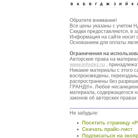
B
А
Б
В
Г
Д
Ж
З
И
Й
К
Обратите внимание!
Все цены указаны с учетом Н
Скидки предоставляются, в з
Информация на сайте носит 
Основанием для оплаты явля
Ограничения на использов
Авторские права на материа
www.infodez.ru
, принадлежа
Никакие материалы с этого с
воспроизведены, переизданы
распространены без разреш
ГРАНД®». Любое несанкцион
материала, содержащегося н
законов об авторских правах
Не забудьте:
Посетить страницу «
Скачать прайс-лист
Подписаться на экспр