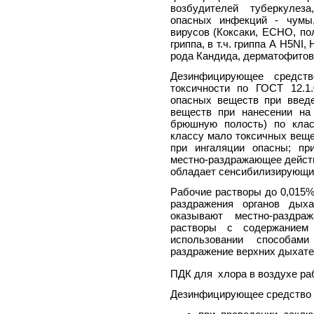
возбудителей туберкулез
опасных инфекций - чумы,
вирусов (Коксаки, ЕСНО, пол
гриппа, в т.ч. гриппа А Н5NI,
рода Кандида, дерматофитов
Дезинфицирующее средст
токсичности по ГОСТ 12.1
опасных веществ при введ
веществ при нанесении на
брюшную полость) по клас
классу мало токсичных веще
при ингаляции опасны; пр
местно-раздражающее действи
обладает сенсибилизирующи
Рабочие растворы до 0,015%
раздражения органов дыха
оказывают местно-раздр
растворы с содержанием
использовании способам
раздражение верхних дыхате
ПДК для хлора в воздухе раб
Дезинфицирующее средство «