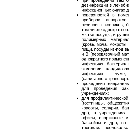
при проведении заклю
дезинфекции в лечебн
инфекционных очагах д
поверхностей в поме
приборов, аппаратов,
резиновых ковриков, б
том числе однократного
мытья посуды, игрушек
полимерных материал
(кровь, моча, мокроты,
пищи, посуды из-под в
и В (перевязочный мат
однократного применен
инфекциях бактериал
этиологии, кандидоз
инфекциях - чуме, 
(санитарного транспорт
проведения генеральн
для проведения зак
учреждениях;
для профилактической
(гостиницы, общежити
красоты, солярии, ба
др.), в учреждениях 
офисы, спортивные и 
бассейны и др.), на 
торговли, продовол