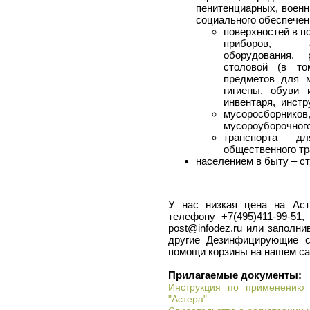
пенитенциарных, воен
социального обеспечен
поверхностей в п
приборов, ап
оборудования,
столовой (в то
предметов для м
гигиены, обуви 
инвентаря, инстр
мусоросборни
мусороуборочного
транспорта д
общественного тр
населением в быту – ст
У нас низкая цена на Аст
телефону +7(495)411-99-51
post@infodez.ru или заполни
другие Дезинфицирующие с
помощи корзины на нашем са
Прилагаемые документы:
Инструкция по применению
"Астера"