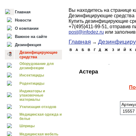
Вы находитесь на странице 
Главная
Дезинфицирующие средства 
Новости
Купить дезинфицирующие сре
+7(495)411-99-51, отправив 
О компании
post@infodez.ru
или заполни
Важное на сайте
Главная
Дезинфициру
→
Дезинфекция
B
А
Б
В
Г
Д
Ж
З
И
Й
К
Дезинфицирующие
средства
Оборудование для
дезинфекции
Астера
Инсектициды
Родентициды
По
Индикаторы и
упаковочные
материалы
Артику
Утилизация отходов
15557
Медицинская одежда и
белье
Шприцы
Медицинская мебель