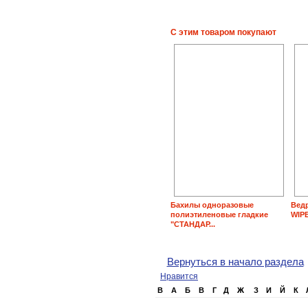
С этим товаром покупают
Бахилы одноразовые
Вед
полиэтиленовые гладкие
WIP
"СТАНДАР...
Вернуться в начало раздела
Нравится
B
А
Б
В
Г
Д
Ж
З
И
Й
К