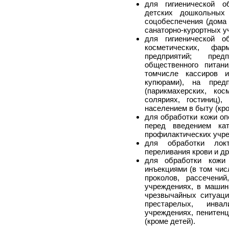
для гигиенической о
детских дошкольных
соцобеспечения (дома 
санаторно-курортных у
для гигиенической о
косметических, фар
предприятий; пред
общественного питан
томчисле кассиров 
купюрами), на предпр
(парикмахерских, кос
соляриях, гостиниц),
населением в быту (кро
для обработки кожи оп
перед введением кат
профилактических учре
для обработки лок
переливания крови и др
для обработки кожи
инъекциями (в том чис
проколов, рассечений
учреждениях, в машин
чрезвычайных ситуаци
престарелых, инва
учреждениях, пенитен
(кроме детей).