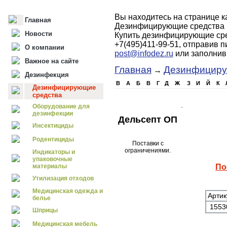
Вы находитесь на странице 
Главная
Дезинфицирующие средства 
Новости
Купить дезинфицирующие сре
+7(495)411-99-51, отправив 
О компании
post@infodez.ru
или заполни
Важное на сайте
Главная
Дезинфициру
→
Дезинфекция
B
А
Б
В
Г
Д
Ж
З
И
Й
К
Дезинфицирующие
средства
Оборудование для
дезинфекции
Дельсепт ОП
Инсектициды
Родентициды
Поставки с
ограничениями.
Индикаторы и
упаковочные
материалы
По
Утилизация отходов
Медицинская одежда и
Артик
белье
155
Шприцы
Медицинская мебель