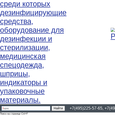
+7(495)225-57-65, +7(49
Поиск на странице Ctrl+F