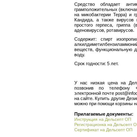
Средство обладает анти
грамположительных (включая
на микобактерии Терра) и г
Кандида, а также вирусов
простого герпеса, гриппа (
аденовирусов, ротавирусов.
Содержит: спирт изопроп
алкилдиметилбензиламмони
веществ, функциональную д
воду.
Срок годности: 5 лет.
У нас низкая цена на Де
позвонив по телефону +7
электронной почте post@info
на сайте. Купить другие Дез
можно при помощи корзины н
Прилагаемые документы:
Инструкция на Дельсепт ОП
Регистрационка на Дельсепт 
Сертификат на Дельсепт ОП