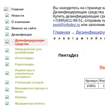
Вы находитесь на странице 
Главная
Дезинфицирующие средства 
Новости
Купить дезинфицирующие сре
+7(495)411-99-51, отправив 
О компании
post@infodez.ru
или заполни
Важное на сайте
Главная
Дезинфициру
→
Дезинфекция
B
А
Б
В
Г
Д
Ж
З
И
Й
К
Дезинфицирующие
средства
Оборудование для
дезинфекции
ПентаДез
Инсектициды
Родентициды
По
Индикаторы и
упаковочные
материалы
Артикул
Фас
Утилизация отходов
15861
1
Медицинская одежда и
белье
Шприцы
Медицинская мебель