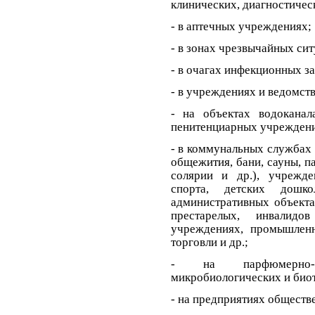
клинических, диагностическ
- в аптечных учреждениях;
- в зонах чрезвычайных си
- в очагах инфекционных з
- в учреждениях и ведомст
- на объектах водоканал
пенитенциарных учреждения
- в коммунальных службах 
общежития, бани, сауны, п
солярии и др.), учрежде
спорта, детских дошк
административных объекта
престарелых, инвалидо
учреждениях, промышлен
торговли и др.;
- на парфюмерно-кос
микробиологических и био
- на предприятиях обществ