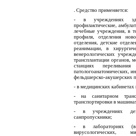
. Средство применяется:
- в учреждениях здра
профилактические, амбула
лечебные учреждения, в т
профиля, отделения нов
отделения, детские отдел
реанимации, в хирургич
венерологических учрежд
трансплантации органов, 
станциях переливания
патологоанатомических, и
фельдшерско-акушерских пу
- в медицинских кабинетах
- на санитарном тран
транспортировки в машина
- в учреждениях дези
санпропускники;
- в лабораториях (в 
вирусологических, ми