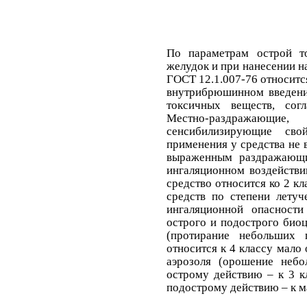
По параметрам острой т
желудок и при нанесении н
ГОСТ 12.1.007-76 относитс
внутрибрюшинном введении
токсичных веществ, сог
Местно-раздражаю
сенсибилизирующие сво
применения у средства не
выраженным раздражающи
ингаляционном воздейств
средство относится ко 2 к
средств по степени летуч
ингаляционной опасност
острого и подострого био
(протирание небольших 
относится к 4 классу мало
аэрозоля (орошение неб
острому действию – к 3 к
подострому действию – к 