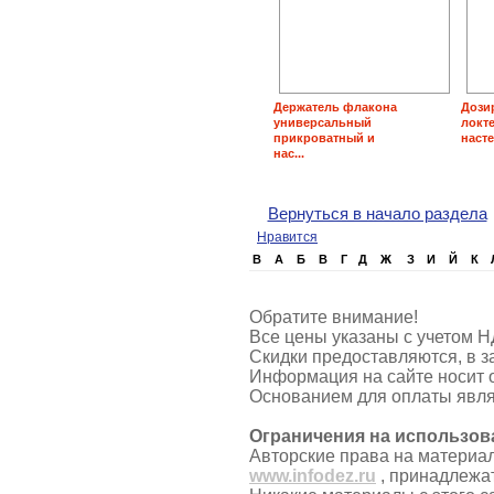
Держатель флакона
Дози
универсальный
локт
прикроватный и
насте
нас...
Вернуться в начало раздела
Нравится
B
А
Б
В
Г
Д
Ж
З
И
Й
К
Обратите внимание!
Все цены указаны с учетом Н
Скидки предоставляются, в з
Информация на сайте носит 
Основанием для оплаты явля
Ограничения на использов
Авторские права на материа
www.infodez.ru
, принадлежа