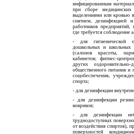
инфицированным материало
при сборе медицинских 
выделениями или кровью в
снятием, дезинфекцией 
работников предприятий,
где требуется соблюдение 
- для гигиенической о
дошкольных и школьных 
(салонов красоты, пар
кабинетов;
фитнес-центро
других оздоровительно-
общественного питания и
соцобеспечения, учрежде
спорта;
- для дезинфекции внутрен
- для дезинфекции резин
ковриков;
- для дезинфекции н
труднодоступных поверхно
от воздействия спиртов), 
поверхностей кондицио