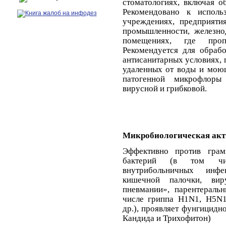
стоматологиях, включая о
Рекомендовано к испол
учреждениях, предприяти
промышленности, железно
помещениях, где пропи
Рекомендуется для обрабо
антисанитарных условиях, 
удаленных от воды и мою
патогенной микрофлор
вирусной и грибковой.
Микробиологическая акт
Эффективно против грам
бактерий (в том чи
внутрибольничных инфек
кишечной палочки, вир
пневмании
», парентеральн
числе гриппа Н1N1, H5N1
др.), проявляет
фунгицидн
Кандида
и Трихофитон)