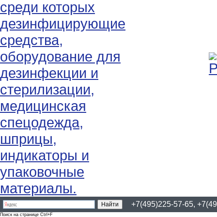
+7(495)225-57-65, +7(49
Поиск на странице Ctrl+F