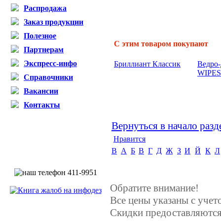
Распродажа
Заказ продукции
Полезное
С этим товаром покупают
Партнерам
Экспресс-инфо
Бриллиант Классик
Ведро-
WIPES
Справочники
Вакансии
Контакты
Вернуться в начало разд
Нравится
B
А
Б
В
Г
Д
Ж
З
И
Й
К
Л
Обратите внимание!
Все цены указаны с уче
Скидки предоставляются,