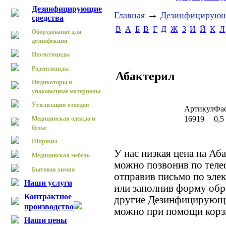
Дезинфицирующие
→
Главная
Дезинфицирующ
средства
B
А
Б
В
Г
Д
Ж
З
И
Й
К
Л
Оборудование для
дезинфекции
Инсектициды
Родентициды
Абактерил
Индикаторы и
упаковочные материалы
Утилизация отходов
Артикул
Фа
16919
0,5
Медицинская одежда и
белье
Шприцы
У нас низкая цена на Аб
Медицинская мебель
можно позвонив по теле
Бытовая химия
отправив письмо по элек
Наши услуги
или заполнив форму обра
Контрактное
другие Дезинфицирующие
производство
можно при помощи корзи
Наши цены