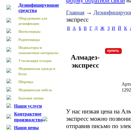
форму обратной связи
на
Дезинфицирующие
средства
→
Главная
Дезинфицирующ
экспресс
Оборудование для
дезинфекции
B
А
Б
В
Г
Д
Ж
З
И
Й
К
Инсектициды
Родентициды
Индикаторы и
упаковочные материалы
Алмадез-
Утилизация отходов
экспресс
Медицинская одежда и
белье
Шприцы
Арт
129
Медицинская мебель
Бытовая химия
Наши услуги
У нас низкая цена на Ал
Контрактное
экспресс можно позвони
производство
отправив письмо по элек
Наши цены