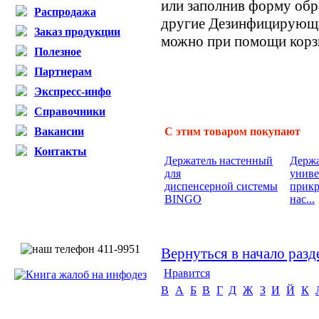
или заполнив форму обра
Распродажа
другие Дезинфицирующие
Заказ продукции
можно при помощи корзи
Полезное
Партнерам
Экспресс-инфо
Справочники
Вакансии
С этим товаром покупают
Контакты
Держатель настенный
Держа
для
унив
диспенсерной системы
прикр
BINGO
нас...
Вернуться в начало разд
Нравится
B
А
Б
В
Г
Д
Ж
З
И
Й
К