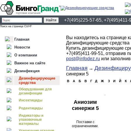
+7(495)225-57-65, +7(495)411-
Поиск на странице Ctrl+F
Вы находитесь на странице 
Главная
Дезинфицирующие средства 
Новости
Купить дезинфицирующие сре
+7(495)411-99-51, отправив 
О компании
post@infodez.ru
или заполни
Важное на сайте
Главная
Дезинфициру
→
Дезинфекция
синержи 5
Дезинфицирующие
B
А
Б
В
Г
Д
Ж
З
И
Й
К
средства
Оборудование для
дезинфекции
Инсектициды
Аниозим
синержи 5
Родентициды
Индикаторы и
упаковочные
Поставки с
материалы
ограничениями.
Утилизация отходов