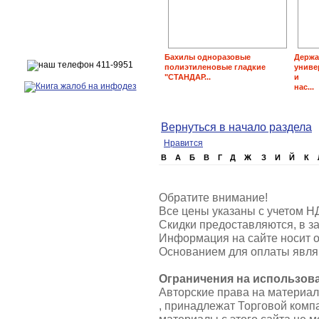
Бахилы одноразовые
Держа
полиэтиленовые гладкие
униве
"СТАНДАР...
и
нас...
Вернуться в начало раздела
Нравится
B
А
Б
В
Г
Д
Ж
З
И
Й
К
Обратите внимание!
Все цены указаны с учетом Н
Скидки предоставляются, в за
Информация на сайте носит о
Основанием для оплаты являю
Ограничения на использов
Авторские права на материа
, принадлежат Торговой ком