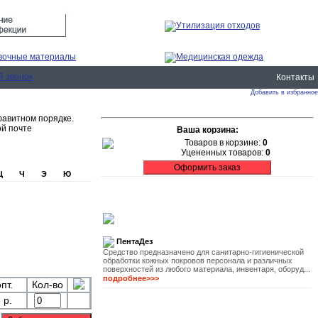
Контакты
Добавить в избранное
фавитном порядке.
ой почте
Ваша корзина:
Товаров в корзине:
0
Уцененных товаров:
0
Ц
Ч
Э
Ю
ПентаДез
Средство предназначено для санитарно-гигиенической
обработки кожных покровов персонала и различных
поверхностей из любого материала, инвентаря, оборуд...
подробнее>>>
пт.
Кол-во
 р.