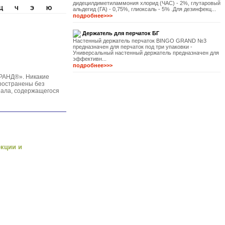
дидецилдиметиламмония хлорид (ЧАС) - 2%, глутаровый
Ц
Ч
Э
Ю
альдегид (ГА) - 0,75%, глиоксаль - 5% .Для дезинфекц...
подробнее>>>
Держатель для перчаток БГ
Настенный держатель перчаток BINGO GRAND №3
предназначен для перчаток под три упаковки -
Универсальный настенный держатель предназначен для
эффективн...
подробнее>>>
РАНД®». Никакие
пространены без
иала, содержащегося
екции и