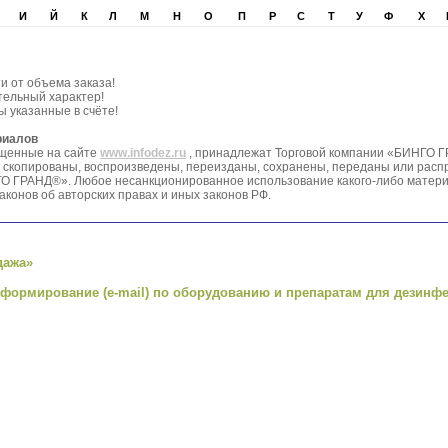
И
Й
К
Л
М
Н
О
П
Р
С
Т
У
Ф
Х
и от объема заказа!
тельный характер!
 указанные в счёте!
риалов
ещенные на сайте
www.infodez.ru
, принадлежат Торговой компании «БИНГО Г
ть скопированы, воспроизведены, переизданы, сохранены, переданы или рас
О ГРАНД®». Любое несанкционированное использование какого-либо матер
аконов об авторских правах и иных законов РФ.
дажа»
нформирование (e-mail) по оборудованию и препаратам для дезинф