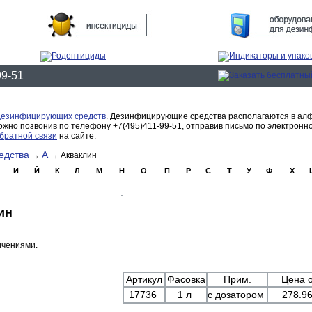
99-51
дезинфицирующих средств
. Дезинфицирующие средства располагаются в ал
но позвонив по телефону +7(495)411-99-51, отправив письмо по электронн
братной связи
на сайте.
едства
А
→
→ Акваклин
И
Й
К
Л
М
Н
О
П
Р
С
Т
У
Ф
Х
ин
ичениями.
Артикул
Фасовка
Прим.
Цена о
17736
1 л
с дозатором
278.96