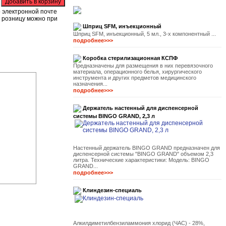
о электронной почте
в розницу можно при
Шприц SFM, инъекционный
Шприц SFM, инъекционный, 5 мл., 3-х компонентный ...
подробнее>>>
Коробка стерилизационная КСПФ
Предназначены для размещения в них перевязочного
материала, операционного белья, хирургического
инструмента и других предметов медицинского
назначения...
подробнее>>>
Держатель настенный для диспенсерной
системы BINGO GRAND, 2,3 л
Настенный держатель BINGO GRAND предназначен для
диспенсерной системы "BINGO GRAND" объемом 2,3
литра. Технические характеристики: Модель: BINGO
GRAND...
подробнее>>>
Клиндезин-специаль
Алкилдиметилбензиламмония хлорид (ЧАС) - 28%,