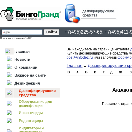
+7(495)225-57-65, +7(495)411-
Поиск на странице Ctrl+F
Вы находитесь на странице каталога
Главная
Купить дезинфицирующие средства мож
post@infodez.ru
или заполнив
форму о
Новости
Главная
Дезинфицирующие ср
→
О компании
B
А
Б
В
Г
Д
Ж
З
Важное на сайте
Дезинфекция
Аквакл
Дезинфицирующие
средства
Оборудование для
Поставки с огран
дезинфекции
Инсектициды
Родентициды
Индикаторы и